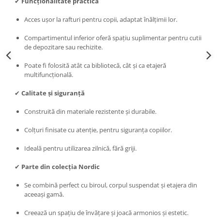
✔
Funcționalitate practică
Acces ușor la rafturi pentru copii, adaptat înălțimii lor.
Compartimentul inferior oferă spațiu suplimentar pentru cutii
de depozitare sau rechizite.
Poate fi folosită atât ca bibliotecă, cât și ca etajeră
multifuncțională.
✔
Calitate și siguranță
Construită din materiale rezistente și durabile.
Colțuri finisate cu atenție, pentru siguranța copiilor.
Ideală pentru utilizarea zilnică, fără griji.
✔
Parte din colecția Nordic
Se combină perfect cu biroul, corpul suspendat și etajera din
aceeași gamă.
Creează un spațiu de învățare și joacă armonios și estetic.