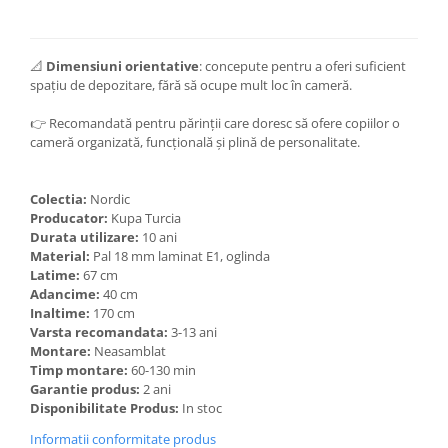
📐
Dimensiuni orientative
: concepute pentru a oferi suficient
spațiu de depozitare, fără să ocupe mult loc în cameră.
👉 Recomandată pentru părinții care doresc să ofere copiilor o
cameră organizată, funcțională și plină de personalitate.
Colectia:
Nordic
Producator:
Kupa Turcia
Durata utilizare:
10 ani
Material:
Pal 18 mm laminat E1, oglinda
Latime:
67 cm
Adancime:
40 cm
Inaltime:
170 cm
Varsta recomandata:
3-13 ani
Montare:
Neasamblat
Timp montare:
60-130 min
Garantie produs:
2 ani
Disponibilitate Produs:
In stoc
Informatii conformitate produs