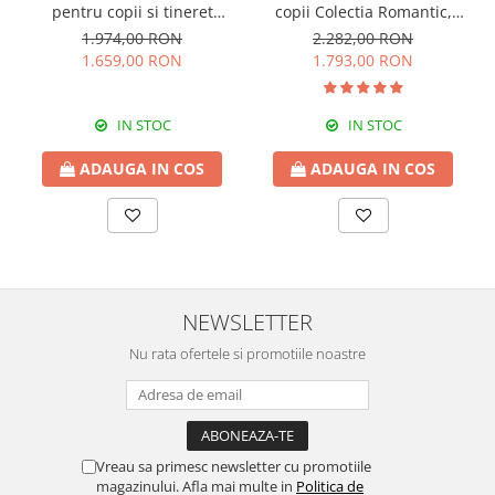
pentru copii si tineret
copii Colectia Romantic,
Colectia Romantic,
96x42x186 cm
1.974,00 RON
2.282,00 RON
117x37x119 cm
1.659,00 RON
1.793,00 RON
IN STOC
IN STOC
ADAUGA IN COS
ADAUGA IN COS
NEWSLETTER
Nu rata ofertele si promotiile noastre
Vreau sa primesc newsletter cu promotiile
magazinului. Afla mai multe in
Politica de