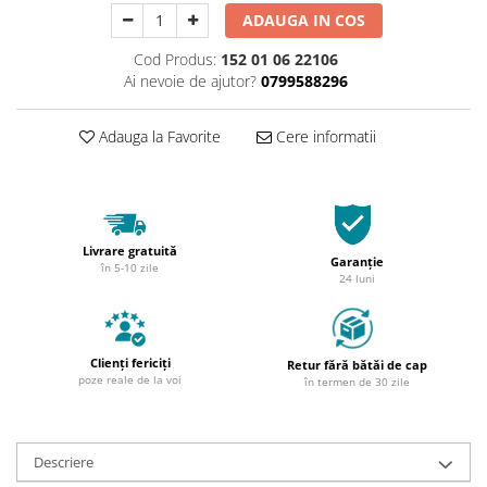
ADAUGA IN COS
Cod Produs:
152 01 06 22106
Ai nevoie de ajutor?
0799588296
Adauga la Favorite
Cere informatii
Livrare gratuită
Garanție
în 5-10 zile
24 luni
Clienți fericiți
Retur fără bătăi de cap
poze reale de la voi
în termen de 30 zile
Descriere