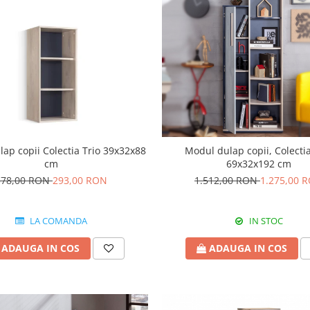
ap copii Colectia Trio 39x32x88
Modul dulap copii, Colectia
cm
69x32x192 cm
378,00 RON
293,00 RON
1.512,00 RON
1.275,00 
LA COMANDA
IN STOC
ADAUGA IN COS
ADAUGA IN COS