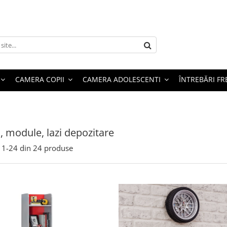
CAMERA COPII
CAMERA ADOLESCENTI
ÎNTREBĂRI F
i, module, lazi depozitare
1-
24
din
24
produse