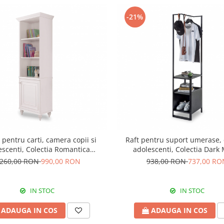
-21%
 pentru carti, camera copii si
Raft pentru suport umerase,
escenti, Colectia Romantica
adolescenti, Colectia Dark 
51x42x185 cm
.260,00 RON
990,00 RON
938,00 RON
737,00 RO
IN STOC
IN STOC
ADAUGA IN COS
ADAUGA IN COS