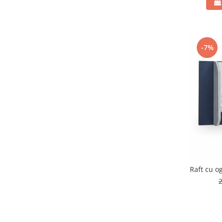
-7%
Raft cu o