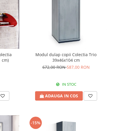
lectia
Modul dulap copii Colectia Trio
1 cm)
39x46x104 cm
672,00 RON
587,00 RON
IN STOC
ADAUGA IN COS
-15%