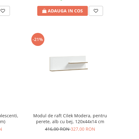
ADAUGA IN COS
-21%
lescenti,
Modul de raft Cilek Modera, pentru
cm)
perete, alb cu bej, 120x44x14 cm
N
416,00 RON
327,00 RON