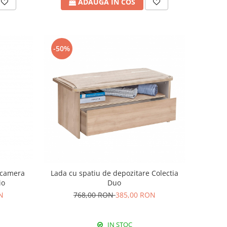
ADAUGA IN COS
-50%
 camera
Lada cu spatiu de depozitare Colectia
io
Duo
N
768,00 RON
385,00 RON
IN STOC