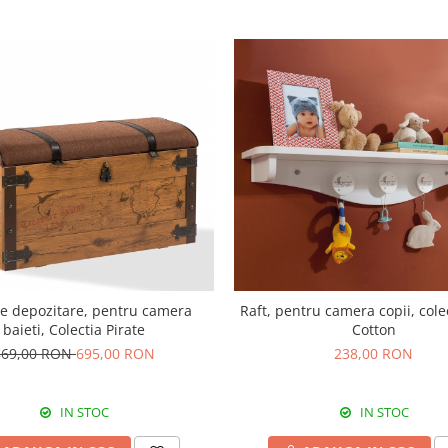
e depozitare, pentru camera
Raft, pentru camera copii, cole
baieti, Colectia Pirate
Cotton
869,00 RON
695,00 RON
238,00 RON
IN STOC
IN STOC