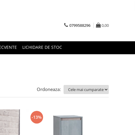
0799588296
0,00
RECVENTE
LICHIDARE DE STOC
Ordoneaza:
-13%