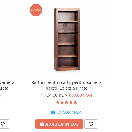
-25%
 camera
Rafturi pentru carti, pentru camera
Metal
baieti, Colectia Pirate
N
1.134,00 RON
850,00 RON
LA COMANDA
ADAUGA IN COS