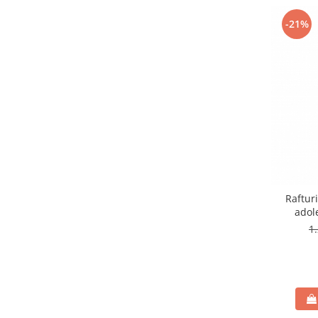
-21%
Rafturi
adol
1