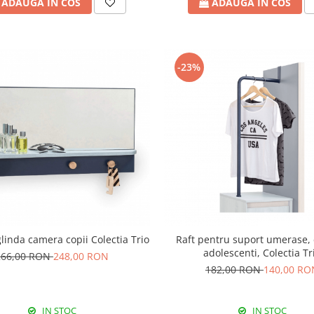
ADAUGA IN COS
ADAUGA IN COS
-23%
glinda camera copii Colectia Trio
Raft pentru suport umerase,
adolescenti, Colectia Tr
266,00 RON
248,00 RON
182,00 RON
140,00 RO
IN STOC
IN STOC