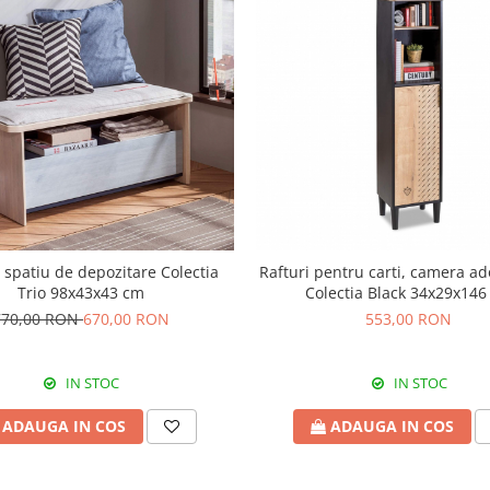
 spatiu de depozitare Colectia
Rafturi pentru carti, camera ad
Trio 98x43x43 cm
Colectia Black 34x29x146
770,00 RON
670,00 RON
553,00 RON
IN STOC
IN STOC
ADAUGA IN COS
ADAUGA IN COS