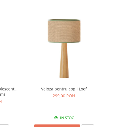
lescenti,
Veioza pentru copii Loof
cm)
299,00 RON
N
IN STOC