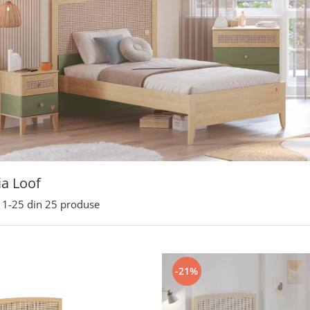
ia Loof
1-
25
din
25
produse
-21%