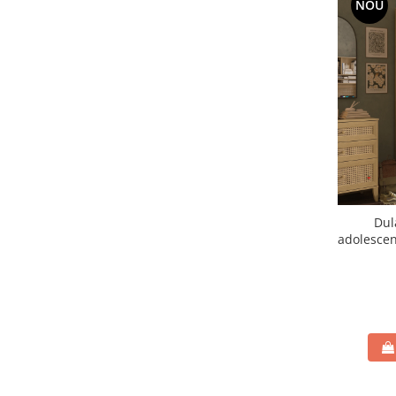
NOU
Dul
adolescen