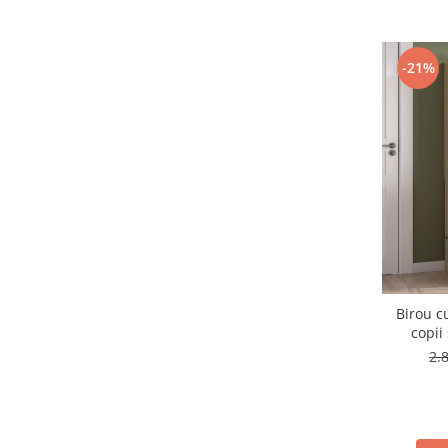
-21%
Birou c
copii
2.