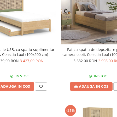
blie USB, cu spatiu suplimentar
Pat cu spatiu de depozitare
s, Colectia Loof (100x200 cm)
camera copii, Colectia Loof (1
339,00 RON
3.427,00 RON
3.682,00 RON
2.908,00 
IN STOC
IN STOC
ADAUGA IN COS
ADAUGA IN COS
-21%