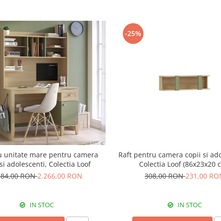
-25%
u unitate mare pentru camera
Raft pentru camera copii si ado
 si adolescenti, Colectia Loof
Colectia Loof (86x23x20 
884,00 RON
2.266,00 RON
308,00 RON
231,00 RO
IN STOC
IN STOC