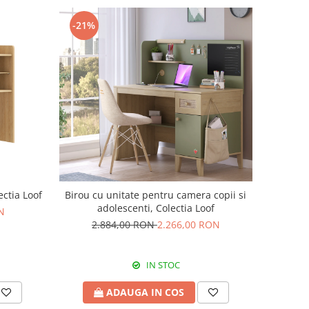
-21%
ectia Loof
Birou cu unitate pentru camera copii si
adolescenti, Colectia Loof
N
2.884,00 RON
2.266,00 RON
IN STOC
ADAUGA IN COS