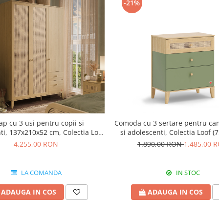
-21%
ap cu 3 usi pentru copii si
Comoda cu 3 sertare pentru ca
ti, 137x210x52 cm, Colectia Loof
si adolescenti, Colectia Loof 
NEW
cm)
4.255,00 RON
1.890,00 RON
1.485,00 
LA COMANDA
IN STOC
ADAUGA IN COS
ADAUGA IN COS