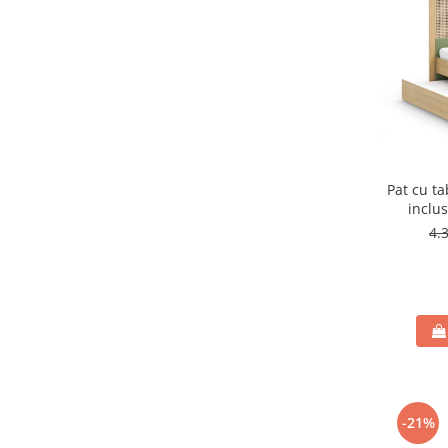
Pat cu ta
inclu
4.
-21%