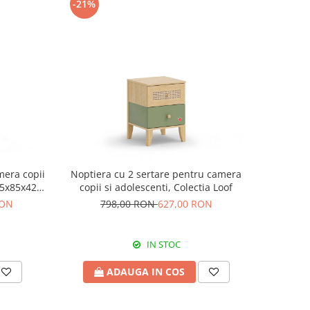
-21%
mera copii
Noptiera cu 2 sertare pentru camera
(75x85x42
copii si adolescenti, Colectia Loof
RON
798,00 RON
627,00 RON
IN STOC
ADAUGA IN COS