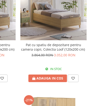
 pentru
Pat cu spatiu de depozitare pentru
00x200 cm)
camera copii, Colectia Loof (120x200 cm)
RON
3.864,00 RON
3.052,00 RON
IN STOC
ADAUGA IN COS
-21%