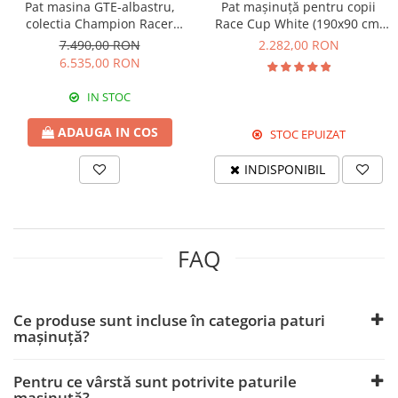
Pat masina GTE-albastru,
Pat mașinuță pentru copii
colectia Champion Racer
Race Cup White (190x90 cm)
100x190 cm
cu pat suplimentar (90x180
7.490,00 RON
2.282,00 RON
cm)
6.535,00 RON
IN STOC
ADAUGA IN COS
STOC EPUIZAT
INDISPONIBIL
FAQ
Ce produse sunt incluse în categoria paturi
mașinuță?
Pentru ce vârstă sunt potrivite paturile
mașinuță?