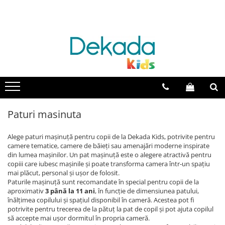
Catalog mobila
Camera bebelusi
Camera copii
Camera adolescenti
Paturi
Colectia Cotton Baby
Colectia Champion Racer
Colectia Rustic White
Paturi pentru bebelusi
Colectia Elegance Baby
Colectia Louis
Colectia Romantic
Paturi pentru copii
Colectia Mocha Baby
Colectia Racecup
Colectia Black
Paturi pentru adolescenti
Colectia Natura Baby
Colectia White
Colectia Trio
Paturi supraetajate
Paturi masinuta
Colectia Montessori Baby
Colectia Romantica
Colectia Dark Metal
Paturi suplimentare
Colectia Loof baby
Colectia Mocha
Colectia Flora
Paturi 100x200 cm
Alege paturi mașinuță pentru copii de la Dekada Kids, potrivite pentru
camere tematice, camere de băieți sau amenajări moderne inspirate
Colectia Romantic
Colectia Loof
Paturi 120x200 cm
din lumea mașinilor. Un pat mașinuță este o alegere atractivă pentru
Paturi 90x190 cm
Colectia Pirate
Colectia Selena Grey
copiii care iubesc mașinile și poate transforma camera într-un spațiu
mai plăcut, personal și ușor de folosit.
Paturi pentru baieti
Colectia Montes Natural
Colectia Modera
Paturile mașinuță sunt recomandate în special pentru copii de la
Paturi pentru fete
aproximativ
3 până la 11 ani
, în funcție de dimensiunea patului,
Colectia Montes White
Colectia Duo
Paturi cu lada depozitare
înălțimea copilului și spațiul disponibil în cameră. Acestea pot fi
potrivite pentru trecerea de la pătuț la pat de copil și pot ajuta copilul
Colectia Black
Colectia Elegance
Paturi masinuta
să accepte mai ușor dormitul în propria cameră.