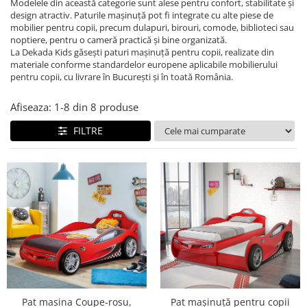
Colectia Studio
Colectia Luna
Bare de protectie
Modelele din această categorie sunt alese pentru confort, stabilitate și
design atractiv. Paturile mașinuță pot fi integrate cu alte piese de
Dulapuri
Colectia Varia
Colectia Lapel
mobilier pentru copii, precum dulapuri, birouri, comode, biblioteci sau
noptiere, pentru o cameră practică și bine organizată.
Comode, noptiere
Colectia Nordic
Colectia Nova
La Dekada Kids găsești paturi mașinuță pentru copii, realizate din
Spatiu de studiu
Colectia Frezya
Colectia Lucia
materiale conforme standardelor europene aplicabile mobilierului
pentru copii, cu livrare în București și în toată România.
Birouri de studiu camera copii
Colectia Angel City
Colectia Sirius
Scaune copii
Colectia Luna
Colectia Varia
Afiseaza:
1-
8
din
8
produse
Biblioteca
Colectia Flora
Colectia Varia White
FILTRE
Accesorii
Colectia Angel
Colectia Perla S
Perdele&Draperii
Colectia Oscar
Colectia Atlas
Baldachine
Colectia Atlas
Colectia Oscar
Iluminat
Seturi pat
Covoare
Rafturi, module, lazi depozitare
Saltele
Seturi mobila pentru copii
Pat masina Coupe-rosu,
Pat mașinuță pentru copii