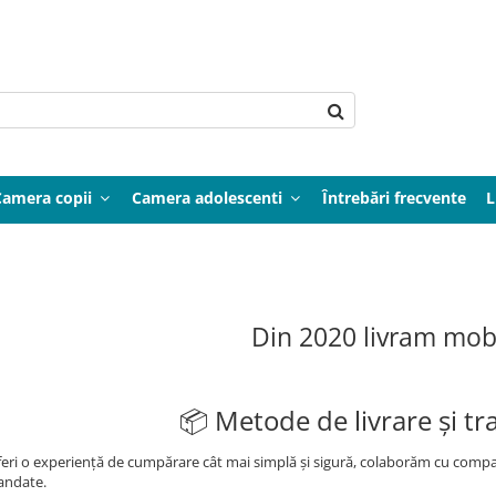
Camera copii
Camera adolescenti
Întrebări frecvente
L
Din 2020 livram mobi
📦 Metode de livrare și tr
feri o experiență de cumpărare cât mai simplă și sigură, colaborăm cu compan
andate.