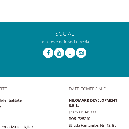
SOCIAL
Urmareste-ne in social media
SITE
DATE COMERCIALE
fidentialitate
NILOMARK DEVELOPMENT
S.R.L.
s
J2025031391000
RO51725240
Strada Fântânilor, Nr. 43, Bl.
ernativa a Litigiilor