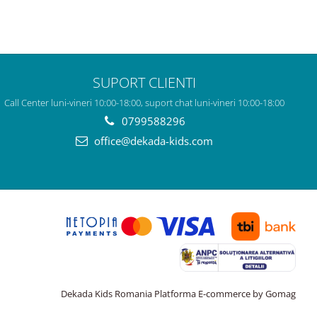
SUPORT CLIENTI
Call Center luni-vineri 10:00-18:00, suport chat luni-vineri 10:00-18:00
0799588296
office@dekada-kids.com
Dekada Kids Romania
Platforma E-commerce by Gomag