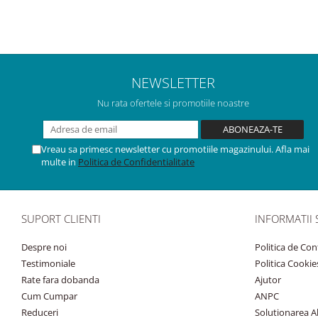
NEWSLETTER
Nu rata ofertele si promotiile noastre
Vreau sa primesc newsletter cu promotiile magazinului. Afla mai
multe in
Politica de Confidentialitate
SUPORT CLIENTI
INFORMATII 
Despre noi
Politica de Con
Testimoniale
Politica Cookie
Rate fara dobanda
Ajutor
Cum Cumpar
ANPC
Reduceri
Solutionarea Alt