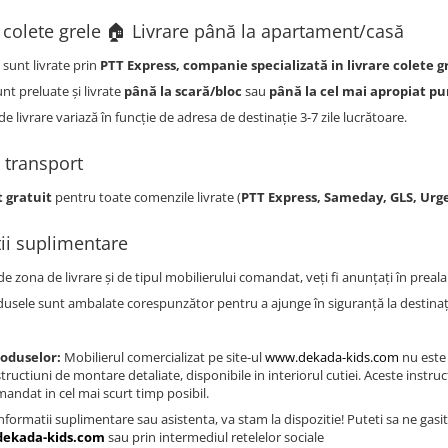
e colete grele 🏠 Livrare până la apartament/casă
sunt livrate prin
PTT Express, companie specializat
ă
in livrare colete g
nt preluate și livrate
până la scară/bloc
sau
până la cel mai apropiat pu
e livrare variază în funcție de adresa de destinație 3-7 zile lucrătoare.
i transport
 gratuit
pentru toate comenzile livrate (
PTT Express, Sameday, GLS, Urg
ții suplimentare
de zona de livrare și de tipul mobilierului comandat, veți fi anunțați în prealab
usele sunt ambalate corespunzător pentru a ajunge în siguranță la destinaț
oduselor:
Mobilierul comercializat pe site-ul
www.dekada-kids.com
nu este 
structiuni de montare detaliate, disponibile in interiorul cutiei. Aceste inst
andat in cel mai scurt timp posibil.
nformatii suplimentare sau asistenta, va stam la dispozitie! Puteti sa ne ga
dekada-kids.com
sau prin intermediul retelelor sociale