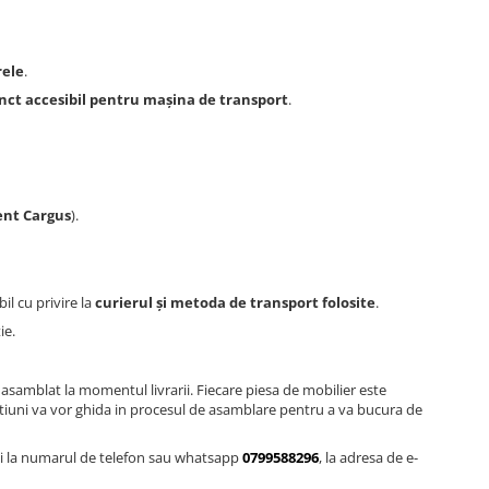
rele
.
nct accesibil pentru mașina de transport
.
ent Cargus
).
il cu privire la
curierul și metoda de transport folosite
.
ie.
asamblat la momentul livrarii. Fiecare piesa de mobilier este
ructiuni va vor ghida in procesul de asamblare pentru a va bucura de
siti la numarul de telefon sau whatsapp
0799588296
, la adresa de e-