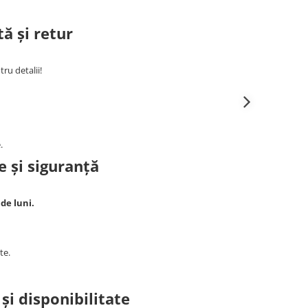
ă și retur
ru detalii!
.
e și siguranță
 de luni.
te.
i disponibilitate