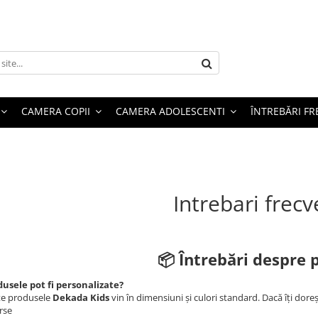
CAMERA COPII
CAMERA ADOLESCENTI
ÎNTREBĂRI F
Intrebari frec
📦 Întrebări despre 
usele pot fi personalizate?
te produsele
Dekada Kids
vin în dimensiuni și culori standard. Dacă îți doreș
rse