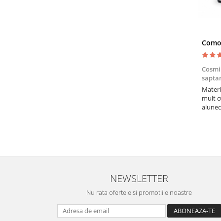
Cosmi
sapt
Materia
mult c
alunec
compar
solida
NEWSLETTER
Nu rata ofertele si promotiile noastre