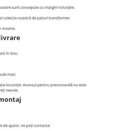
 noastre sunt concepute cu margini rotunjite.
i colecția noastră de paturi transformer.
m mostre.
livrare
nt în stoc.
bule mari.
parația locuinței. Avansul pentru precomandă nu este
veți nevoie.
 montaj
e de ajutor, ne poți contacta!