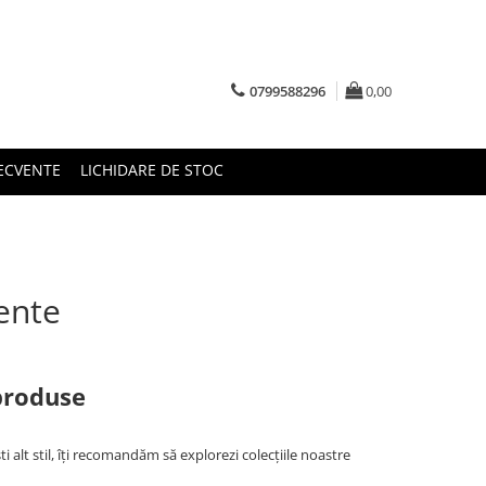
0799588296
0,00
RECVENTE
LICHIDARE DE STOC
vente
produse
ti alt stil, îți recomandăm să explorezi colecțiile noastre