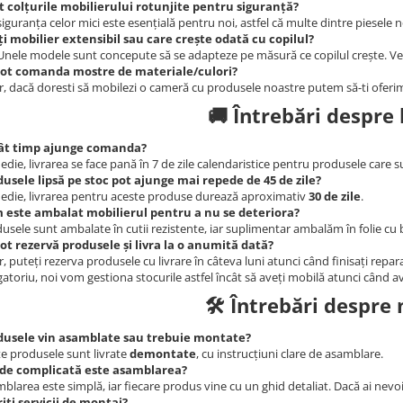
t colțurile mobilierului rotunjite pentru siguranță?
siguranța celor mici este esențială pentru noi, astfel că multe dintre piesele
i mobilier extensibil sau care crește odată cu copilul?
Unele modele sunt concepute să se adapteze pe măsură ce copilul crește. Vez
pot comanda mostre de materiale/culori?
r, dacă doresti să mobilezi o cameră cu produsele noastre putem să-ti oferi
🚚 Întrebări despre 
cât timp ajunge comanda?
edie, livrarea se face pană în 7 de zile calendaristice pentru produsele care su
usele lipsă pe stoc pot ajunge mai repede de 45 de zile?
edie, livrarea pentru aceste produse durează aproximativ
30 de zile
.
 este ambalat mobilierul pentru a nu se deteriora?
usele sunt ambalate în cutii rezistente, iar suplimentar ambalăm în folie cu 
ot rezervă produsele și livra la o anumită dată?
r, puteți rezerva produsele cu livrare în câteva luni atunci când finisați re
gatoriu, noi vom gestiona stocurile astfel încât să aveți mobilă atunci când a
🛠️ Întrebări despre
dusele vin asamblate sau trebuie montate?
e produsele sunt livrate
demontate
, cu instrucțiuni clare de asamblare.
 de complicată este asamblarea?
blarea este simplă, iar fiecare produs vine cu un ghid detaliat. Dacă ai nevoi
iți servicii de montaj?