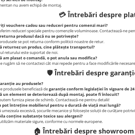
entan nu avem echipă de montaj.
💳 Întrebări despre plat
riți vouchere cadou sau reduceri pentru comenzi mari?
oferim reduceri speciale pentru comenzile voluminoase. Contactează-ne pent
 returna produsul dacă nu se potrivește?
produsele se pot returna conform politicii noastre de retur.
ă returnez un produs, cine plătește transportul?
ul returului este suportat de noi.
ă am plasat o comandă, o pot anula sau modifica?
te rugăm să ne contactezi cât mai repede pentru a face modificările necesare
🛡️ Întrebări despre garanți
garanție au produsele?
e produsele beneficiază de
garanție conform legislației în vigoare de 24
ă un element se deteriorează după montaj, poate fi înlocuit?
putem furniza piese de schimb. Contactează-ne pentru detalii!
 pot întreține mobilierul pentru o durată de viață mai lungă?
ă umezeala excesivă, șocurile mecanice și folosește soluții de curățare potrivi
ila conține substanțe toxice sau alergeni?
utilizăm materiale sigure, conforme cu normele europene.
🏠 Întrebări despre showroom ș