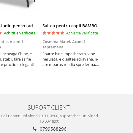
Birou de studiu pentru adolescenti Colectia Dark Metal
Saltea pentru copii BAMBOO 100x200x19 cm
Achizitie verificata
Achizitie verificata
Ac
atei,
Acum 1
Cosmina Matei,
Acum 1
Cosmina Matei
a
saptamana
saptamana
e incheaga f bine, e
Foarte bine impachetata, vine
Frumoasa, stabi
, stabil, fara sa fie
nerulata, e o saltea zdravana, n-
bune. Ne-a dat m
e practic si elegant!
are moarte, mediu spre ferma,
sa o aranjam, ab
de f buna calitate, foarte
montat invers p
comoda.
gasit mai greu d
desurubam
SUPORT CLIENTI
Call Center luni-vineri 10:00-18:00, suport chat luni-vineri
10:00-18:00
0799588296