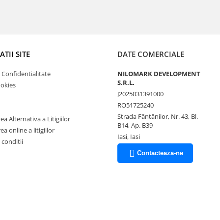
TII SITE
DATE COMERCIALE
e Confidentialitate
NILOMARK DEVELOPMENT
S.R.L.
ookies
J2025031391000
RO51725240
Strada Fântânilor, Nr. 43, Bl.
a Alternativa a Litigiilor
B14, Ap. B39
a online a litigiilor
Iasi, Iasi
 conditii
Contacteaza-ne