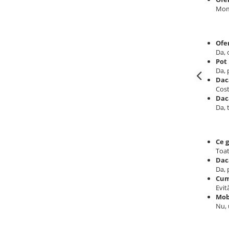
Mom
Ofe
Da, 
Pot
Da, 
Dac
Cost
Dac
Da, 
Ce 
Toat
Dac
Da, 
Cum
Evit
Mob
Nu, 