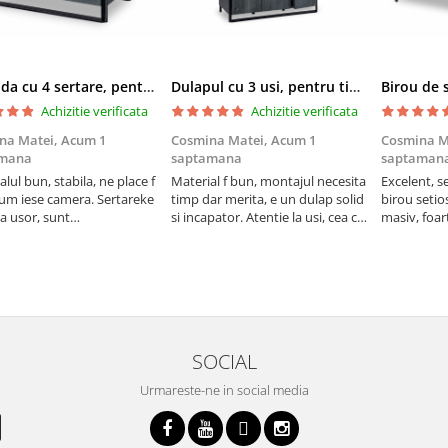
Comoda cu 4 sertare, pentru camera adolescentilor Colectia Dark Metal
Dulapul cu 3 usi, pentru tineret Colectia Dark Metal
Achizitie verificata
Achizitie verificata
na Matei,
Acum 1
Cosmina Matei,
Acum 1
Cosmina M
amana
saptamana
saptaman
lul bun, stabila, ne place f
Material f bun, montajul necesita
Excelent, s
um iese camera. Sertareke
timp dar merita, e un dulap solid
birou setios
a usor, sunt
si incapator. Atentie la usi, cea cu
masiv, foart
timentate. F practica si
sigla vine in stanga, capsunica
 comoda.
trebuie sa foe in exterior jos.
SOCIAL
Urmareste-ne in social media