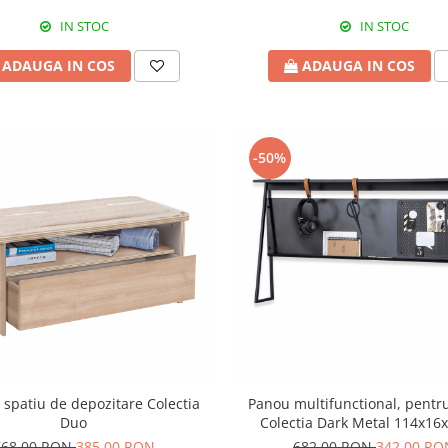
IN STOC
IN STOC
ADAUGA IN COS
ADAUGA IN COS
-50%
 spatiu de depozitare Colectia
Panou multifunctional, pentru
Duo
Colectia Dark Metal 114x16
768,00 RON
385,00 RON
682,00 RON
342,00 RO