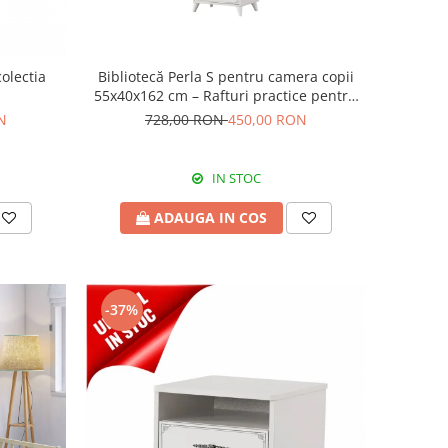
Bibliotecă Perla S pentru camera copii
olectia
55x40x162 cm – Rafturi practice pentru
cărți și decor
728,00 RON
450,00 RON
N
IN STOC
ADAUGA IN COS
-37%