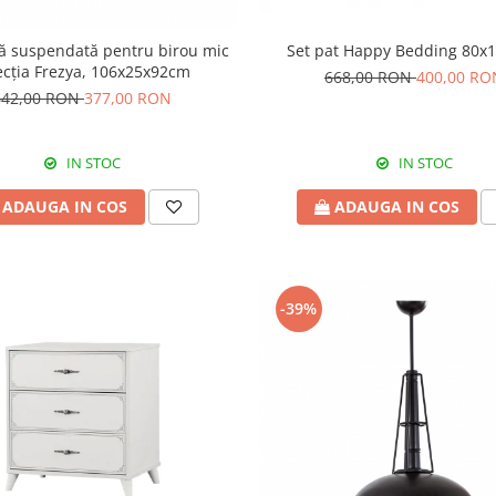
că suspendată pentru birou mic
Set pat Happy
ecția Frezya, 106x25x92cm
668,00 RON
400,00 RO
642,00 RON
377,00 RON
IN STOC
IN STOC
ADAUGA IN COS
ADAUGA IN COS
-39%