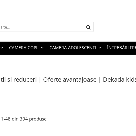
CAMERA COPII
CAMERA ADOLESCENTI
ÎNTREBĂRI F
ii si reduceri | Oferte avantajoase | Dekada kid
1-
48
din
394
produse