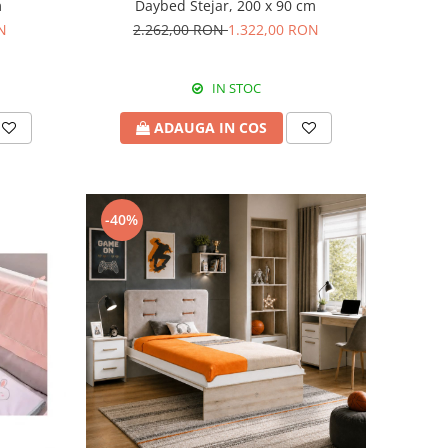
m
Daybed Stejar, 200 x 90 cm
N
2.262,00 RON
1.322,00 RON
IN STOC
ADAUGA IN COS
-40%