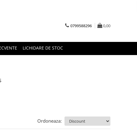
0799588296
0,00
RECVENTE
LICHIDARE DE STOC
s
Ordoneaza: