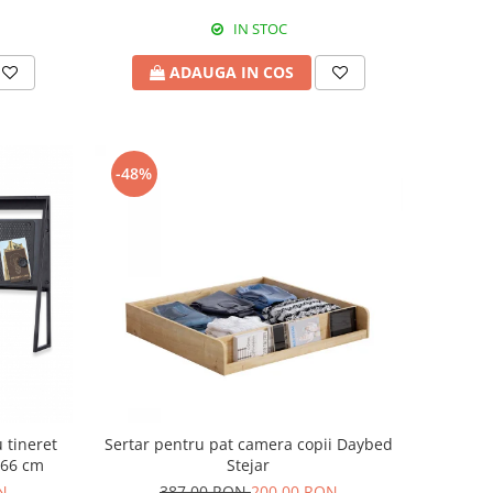
IN STOC
ADAUGA IN COS
-48%
 tineret
Sertar pentru pat camera copii Daybed
x66 cm
Stejar
N
387,00 RON
200,00 RON