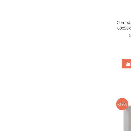
Comodă
68x50x
-37%