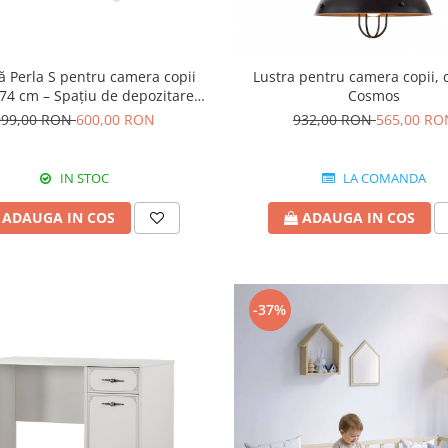
 Perla S pentru camera copii
Lustra pentru camera copii, c
74 cm – Spațiu de depozitare
Cosmos
elegant
999,00 RON
600,00 RON
932,00 RON
565,00 RO
IN STOC
LA COMANDA
ADAUGA IN COS
ADAUGA IN COS
-37%