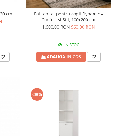
 Bedding 80x130 cm
Pat tapițat pentru copii Dynamic –
Confort și Stil, 100x200 cm
N
1.600,00 RON
960,00 RON
IN STOC
ADAUGA IN COS
-38%