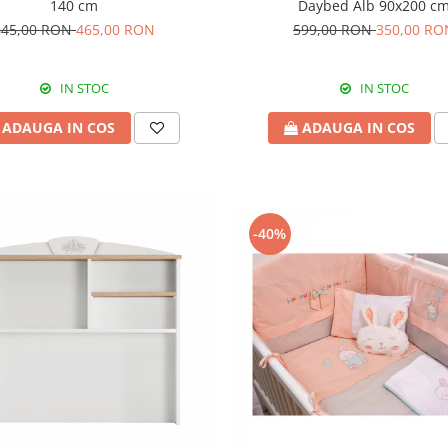
140 cm
Daybed Alb 90x200 c
845,00 RON
465,00 RON
599,00 RON
350,00 RO
IN STOC
IN STOC
ADAUGA IN COS
ADAUGA IN COS
-40%