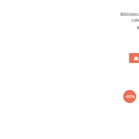
Bibliote
col
-40%