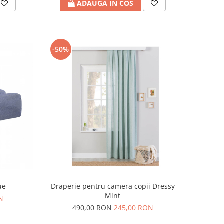
ADAUGA IN COS
-50%
ue
Draperie pentru camera copii Dressy
Mint
N
490,00 RON
245,00 RON