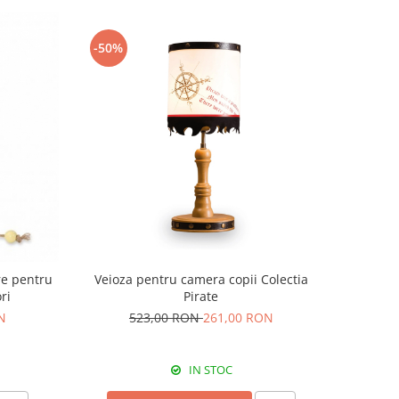
-50%
re pentru
Veioza pentru camera copii Colectia
ori
Pirate
N
523,00 RON
261,00 RON
IN STOC