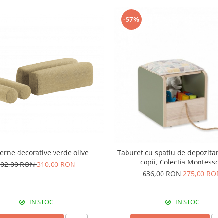
-57%
erne decorative verde olive
Taburet cu spatiu de depozita
copii, Colectia Montess
802,00 RON
310,00 RON
636,00 RON
275,00 RO
IN STOC
IN STOC