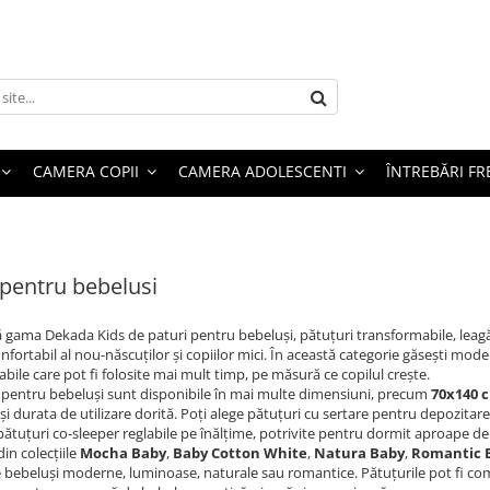
CAMERA COPII
CAMERA ADOLESCENTI
ÎNTREBĂRI F
 pentru bebelusi
gama Dekada Kids de paturi pentru bebeluși, pătuțuri transformabile, leagă
fortabil al nou-născuților și copiilor mici. În această categorie găsești model
bile care pot fi folosite mai mult timp, pe măsură ce copilul crește.
 pentru bebeluși sunt disponibile în mai multe dimensiuni, precum
70x140 
 și durata de utilizare dorită. Poți alege pătuțuri cu sertare pentru depozi
ătuțuri co-sleeper reglabile pe înălțime, potrivite pentru dormit aproape de 
in colecțiile
Mocha Baby
,
Baby Cotton White
,
Natura Baby
,
Romantic 
bebeluși moderne, luminoase, naturale sau romantice. Pătuțurile pot fi com