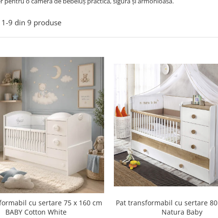
r pentru o cameră de bebeluș practică, sigură și armonioasă.
1-
9
din
9
produse
formabil cu sertare 75 x 160 cm
Pat transformabil cu sertare 8
BABY Cotton White
Natura Baby