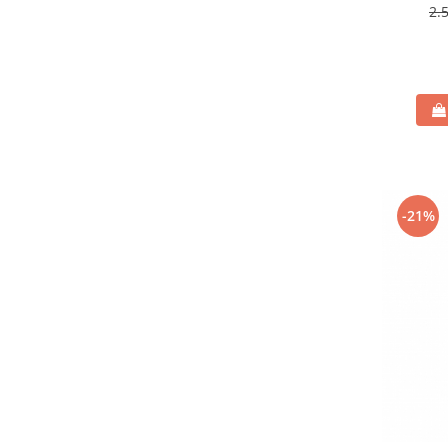
2.
-21%