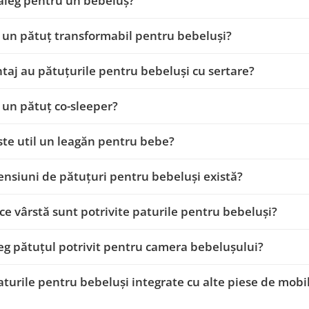
aleg pentru un bebeluș?
 un pătuț transformabil pentru bebeluși?
taj au pătuțurile pentru bebeluși cu sertare?
 un pătuț co-sleeper?
te util un leagăn pentru bebe?
nsiuni de pătuțuri pentru bebeluși există?
ce vârstă sunt potrivite paturile pentru bebeluși?
g pătuțul potrivit pentru camera bebelușului?
paturile pentru bebeluși integrate cu alte piese de mobi