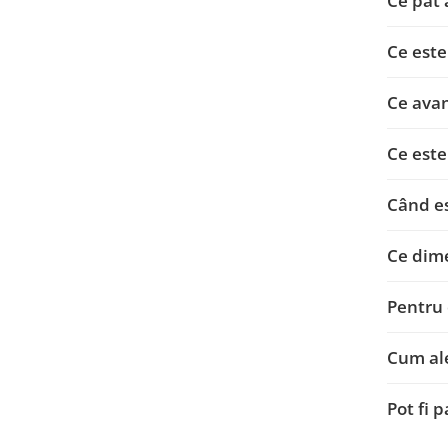
Ce pat 
Ce este
Ce avan
Ce este
Când es
Ce dime
Pentru 
Cum ale
Pot fi 