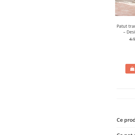
Patut tr
– Des
4.
Ce prod