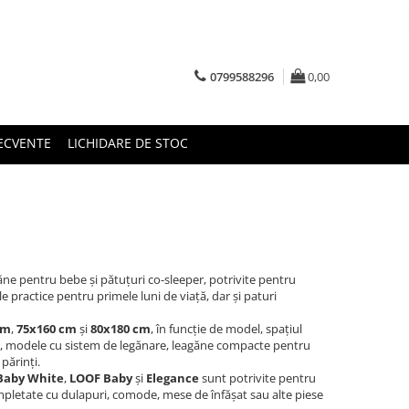
0799588296
0,00
RECVENTE
LICHIDARE DE STOC
ne pentru bebe și pătuțuri co-sleeper, potrivite pentru
e practice pentru primele luni de viață, dar și paturi
cm
,
75x160 cm
și
80x180 cm
, în funcție de model, spațiul
tare, modele cu sistem de legănare, leagăne compacte pentru
părinți.
Baby White
,
LOOF Baby
și
Elegance
sunt potrivite pentru
pletate cu dulapuri, comode, mese de înfășat sau alte piese