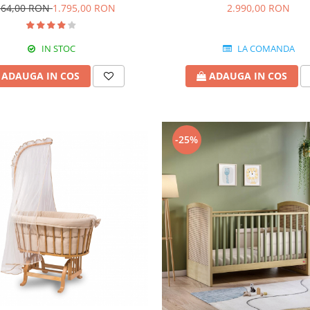
564,00 RON
1.795,00 RON
2.990,00 RON
IN STOC
LA COMANDA
ADAUGA IN COS
ADAUGA IN COS
-25%