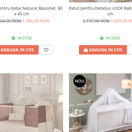
ntru bebe Natural Bassinet, 80
Patut pentru bebelus LOOF Bab
x 45 cm
cm
764,00 RON
1.386,00 RON
2.197,00 RON
1.647,00 
IN STOC
IN STOC
ADAUGA IN COS
ADAUGA IN COS
NOU