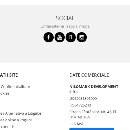
SOCIAL
Urmareste-ne in social media
TII SITE
DATE COMERCIALE
e Confidentialitate
NILOMARK DEVELOPMENT
S.R.L.
ookies
J2025031391000
RO51725240
Strada Fântânilor, Nr. 43, Bl.
a Alternativa a Litigiilor
B14, Ap. B39
a online a litigiilor
Iasi, Iasi
 conditii