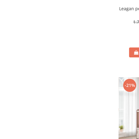
Leagan pe
1.
-21%