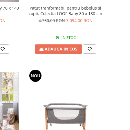
y 70 x 140
Patut tranformabil pentru bebelus si
copii, Colectia LOOF Baby 80 x 180 cm
RON
4.760,00 RON
3.094,00 RON
IN STOC
ADAUGA IN COS
NOU