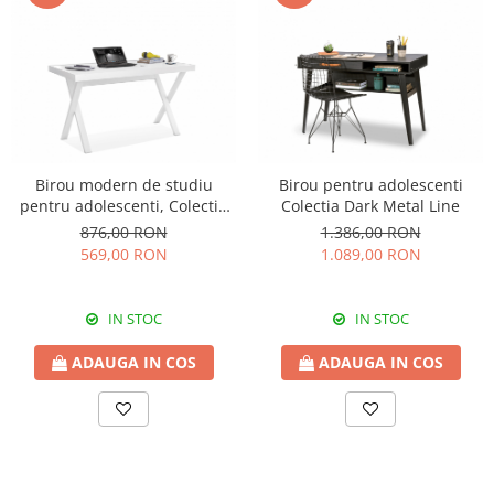
Birou modern de studiu
Birou pentru adolescenti
pentru adolescenti, Colectia
Colectia Dark Metal Line
White
876,00 RON
1.386,00 RON
569,00 RON
1.089,00 RON
IN STOC
IN STOC
ADAUGA IN COS
ADAUGA IN COS