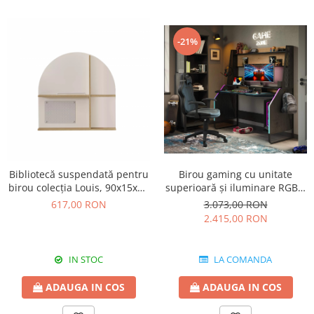
-21%
Bibliotecă suspendată pentru
Birou gaming cu unitate
birou colecția Louis, 90x15x90
superioară și iluminare RGB –
cm
Colecția Black (142x72x154
617,00 RON
3.073,00 RON
cm)
2.415,00 RON
IN STOC
LA COMANDA
ADAUGA IN COS
ADAUGA IN COS