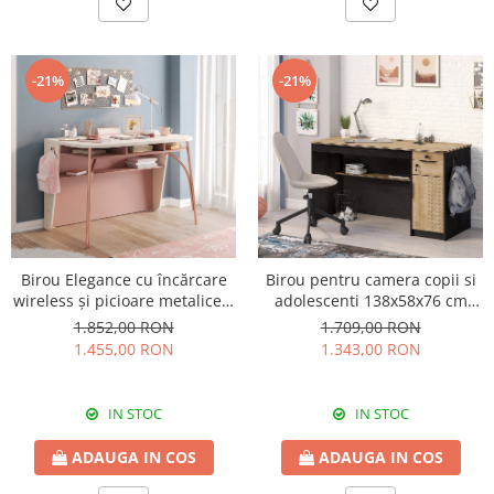
-21%
-21%
Birou Elegance cu încărcare
Birou pentru camera copii si
wireless și picioare metalice –
adolescenti 138x58x76 cm
design modern și rafinat
Colectia Black
1.852,00 RON
1.709,00 RON
1.455,00 RON
1.343,00 RON
IN STOC
IN STOC
ADAUGA IN COS
ADAUGA IN COS