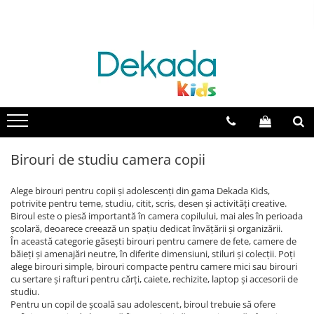
Catalog mobila
Camera bebelusi
Camera copii
Camera adolescenti
Paturi
Colectia Cotton Baby
Colectia Champion Racer
Colectia Rustic White
Paturi pentru bebelusi
Colectia Elegance Baby
Colectia Louis
Colectia Romantic
Paturi pentru copii
Colectia Mocha Baby
Colectia Racecup
Colectia Black
Paturi pentru adolescenti
Colectia Natura Baby
Colectia White
Colectia Trio
Paturi supraetajate
Birouri de studiu camera copii
Colectia Montessori Baby
Colectia Romantica
Colectia Dark Metal
Paturi suplimentare
Colectia Loof baby
Colectia Mocha
Colectia Flora
Paturi 100x200 cm
Alege birouri pentru copii și adolescenți din gama Dekada Kids,
potrivite pentru teme, studiu, citit, scris, desen și activități creative.
Colectia Romantic
Colectia Loof
Paturi 120x200 cm
Biroul este o piesă importantă în camera copilului, mai ales în perioada
Paturi 90x190 cm
Colectia Pirate
Colectia Selena Grey
școlară, deoarece creează un spațiu dedicat învățării și organizării.
În această categorie găsești birouri pentru camere de fete, camere de
Paturi pentru baieti
Colectia Montes Natural
Colectia Modera
băieți și amenajări neutre, în diferite dimensiuni, stiluri și colecții. Poți
Paturi pentru fete
alege birouri simple, birouri compacte pentru camere mici sau birouri
Colectia Montes White
Colectia Duo
Paturi cu lada depozitare
cu sertare și rafturi pentru cărți, caiete, rechizite, laptop și accesorii de
studiu.
Colectia Black
Colectia Elegance
Paturi masinuta
Pentru un copil de școală sau adolescent, biroul trebuie să ofere