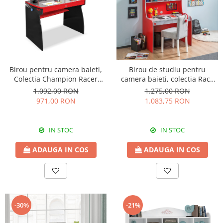
Birou pentru camera baieti,
Birou de studiu pentru
Colectia Champion Racer
camera baieti, colectia Race
107x69x76 cm
Cup
1.092,00 RON
1.275,00 RON
971,00 RON
1.083,75 RON
IN STOC
IN STOC
ADAUGA IN COS
ADAUGA IN COS
-30%
-21%