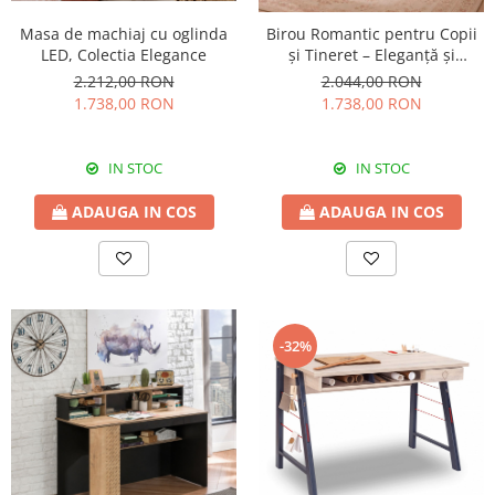
Masa de machiaj cu oglinda
Birou Romantic pentru Copii
LED, Colectia Elegance
și Tineret – Eleganță și
Funcționalitate, 117x62x75 cm
2.212,00 RON
2.044,00 RON
1.738,00 RON
1.738,00 RON
IN STOC
IN STOC
ADAUGA IN COS
ADAUGA IN COS
-32%