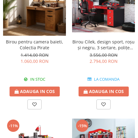
Birou pentru camera baieti,
Birou Cilek, design sport, roșu
Colectia Pirate
și negru, 3 sertare, polițe
organizare, colecția Champion
1.414,00 RON
3.556,00 RON
Racer
1.060,00 RON
2.794,00 RON
IN STOC
LA COMANDA
ADAUGA IN COS
ADAUGA IN COS
-11%
-15%