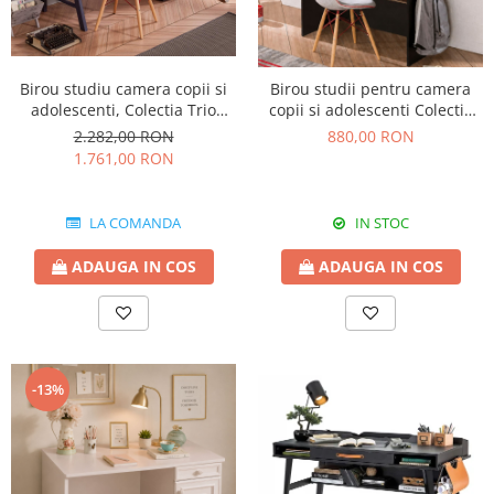
Birou studiu camera copii si
Birou studii pentru camera
adolescenti, Colectia Trio
copii si adolescenti Colectia
141x64x76 cm
Black 110x58x75 cm
2.282,00 RON
880,00 RON
1.761,00 RON
LA COMANDA
IN STOC
ADAUGA IN COS
ADAUGA IN COS
-13%