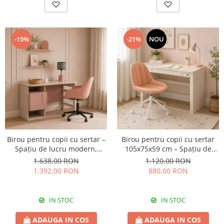
-15%
-21%
NOU
Birou pentru copii cu sertar –
Birou pentru copii cu sertar
Spațiu de lucru modern,
105x75x59 cm – Spațiu de
colecția Nordic
lucru modern, colecția Varia
1.638,00 RON
1.120,00 RON
1.392,00 RON
880,00 RON
IN STOC
IN STOC
ADAUGA IN COS
ADAUGA IN COS