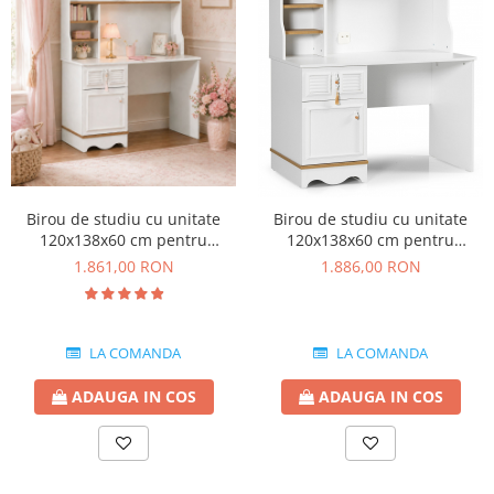
Birou de studiu cu unitate
Birou de studiu cu unitate
120x138x60 cm pentru
120x138x60 cm pentru
camera copiilor Colectia Luna
camera copiilor Colectia Luna
1.861,00 RON
1.886,00 RON
Cappuccino
LA COMANDA
LA COMANDA
ADAUGA IN COS
ADAUGA IN COS