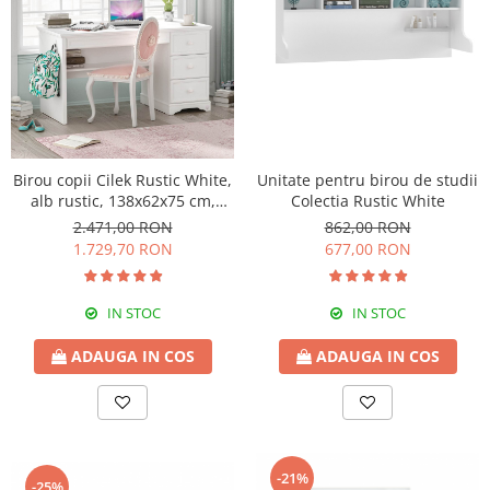
Birou copii Cilek Rustic White,
Unitate pentru birou de studii
alb rustic, 138x62x75 cm,
Colectia Rustic White
design clasic pentru fete
2.471,00 RON
862,00 RON
1.729,70 RON
677,00 RON
IN STOC
IN STOC
ADAUGA IN COS
ADAUGA IN COS
-21%
-25%