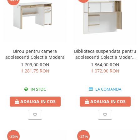
Birou pentru camera
Biblioteca suspendata pentru
adolescenti Colectia Modera
adolescenti Colectia Modera
118x104x29 cm
1.709,00 RON
1.364,00 RON
1.281,75 RON
1.072,00 RON
IN STOC
LA COMANDA
ADAUGA IN COS
ADAUGA IN COS
-35%
-21%