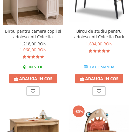
Birou pentru camera copii si
Birou de studiu pentru
adolescenti Colectia
adolescenti Colectia Dark
Romantica
Metal
1.218,00 RON
1.694,00 RON
1.060,00 RON
IN STOC
LA COMANDA
ADAUGA IN COS
ADAUGA IN COS
-35%