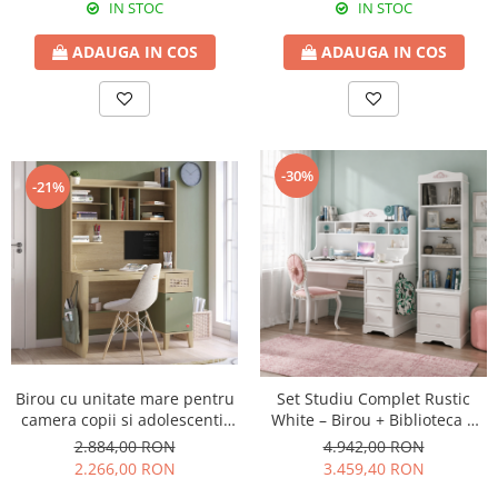
IN STOC
IN STOC
ADAUGA IN COS
ADAUGA IN COS
-30%
-21%
Birou cu unitate mare pentru
Set Studiu Complet Rustic
camera copii si adolescenti,
White – Birou + Biblioteca +
Colectia Loof
Unitate Superioara
2.884,00 RON
4.942,00 RON
2.266,00 RON
3.459,40 RON