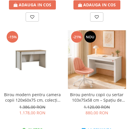
ADAUGA IN COS
ADAUGA IN COS
-15%
-21%
NOU
Birou modern pentru camera
Birou pentru copii cu sertar
copii 120x60x75 cm, colecția
103x75x58 cm – Spațiu de
Sirius
lucru modern, colecția Varia
1.386,00 RON
1.120,00 RON
white
1.178,00 RON
880,00 RON