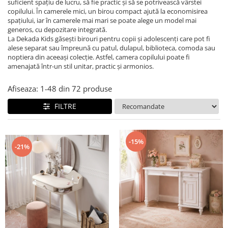
Colectia Studio
Colectia Luna
Bare de protectie
suficient spațiu de lucru, să fie practic și să se potrivească vârstei
copilului. În camerele mici, un birou compact ajută la economisirea
Dulapuri
Colectia Varia
Colectia Lapel
spațiului, iar în camerele mai mari se poate alege un model mai
generos, cu depozitare integrată.
Comode, noptiere
Colectia Nordic
Colectia Nova
La Dekada Kids găsești birouri pentru copii și adolescenți care pot fi
Spatiu de studiu
Colectia Frezya
Colectia Lucia
alese separat sau împreună cu patul, dulapul, biblioteca, comoda sau
noptiera din aceeași colecție. Astfel, camera copilului poate fi
Birouri de studiu camera copii
Colectia Angel City
Colectia Sirius
amenajată într-un stil unitar, practic și armonios.
Scaune copii
Colectia Luna
Colectia Varia
Biblioteca
Afiseaza:
1-
48
din
72
produse
Colectia Flora
Colectia Varia White
Accesorii
FILTRE
Colectia Angel
Colectia Perla S
Perdele&Draperii
Colectia Oscar
Colectia Atlas
Baldachine
-15%
Colectia Atlas
Colectia Oscar
Iluminat
-21%
Seturi pat
Covoare
Rafturi, module, lazi depozitare
Saltele
Seturi mobila pentru copii