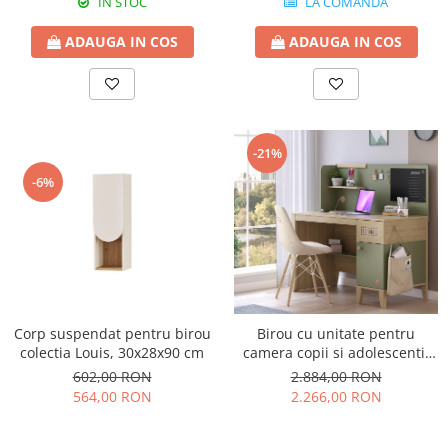
IN STOC
LA COMANDA
ADAUGA IN COS
ADAUGA IN COS
-21%
-6%
Corp suspendat pentru birou
Birou cu unitate pentru
colectia Louis, 30x28x90 cm
camera copii si adolescenti,
Colectia Loof
602,00 RON
2.884,00 RON
564,00 RON
2.266,00 RON