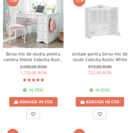
-15%
-21%
Birou mic de studiu pentru
Unitate pentru birou mic de
camera fetelor Colectia Rustic
studii Colectia Rustic White
White 108x75x62 cm
2.030,00 RON
919,00 RON
1.725,00 RON
722,00 RON
IN STOC
IN STOC
ADAUGA IN COS
ADAUGA IN COS