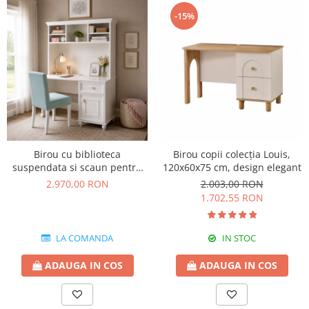
-15%
Birou cu biblioteca
Birou copii colecția Louis,
suspendata si scaun pentru
120x60x75 cm, design elegant
camera copii, 123x166x63 cm
2.970,00 RON
2.003,00 RON
Colectia Angel
1.702,55 RON
LA COMANDA
IN STOC
ADAUGA IN COS
ADAUGA IN COS