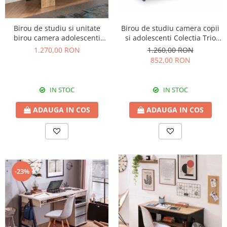
Birou de studiu si unitate
Birou de studiu camera copii
birou camera adolescenti
si adolescenti Colectia Trio
Colectia Black
114x64x76
1.270,00 RON
1.260,00 RON
852,00 RON
IN STOC
IN STOC
ADAUGA IN COS
ADAUGA IN COS
-23%