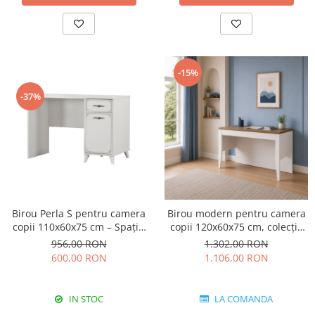
-15%
-37%
Birou Perla S pentru camera
Birou modern pentru camera
copii 110x60x75 cm – Spațiu
copii 120x60x75 cm, colecția
de lucru modern
Lucia
956,00 RON
1.302,00 RON
600,00 RON
1.106,00 RON
IN STOC
LA COMANDA