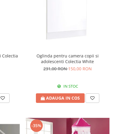
 Colectia
Oglinda pentru camera copii si
adolescenti Colectia White
231,00 RON
150,00 RON
IN STOC
ADAUGA IN COS
-35%