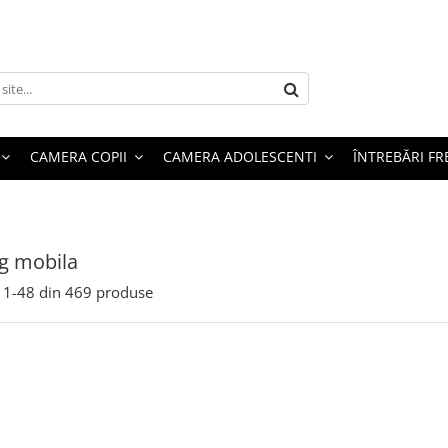
CAMERA COPII
CAMERA ADOLESCENTI
ÎNTREBĂRI F
g mobila
1-
48
din
469
produse