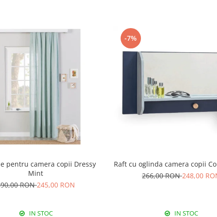
-7%
e pentru camera copii Dressy
Raft cu oglinda camera copii Col
Mint
266,00 RON
248,00 RO
490,00 RON
245,00 RON
IN STOC
IN STOC