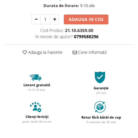
Durata de livrare:
5-10 zile
ADAUGA IN COS
Cod Produs:
21.10.6359.00
Ai nevoie de ajutor?
0799588296
Adauga la Favorite
Cere informatii
Livrare gratuită
Garanție
în 5-10 zile
24 luni
Clienți fericiți
Retur fără bătăi de cap
poze reale de la voi
în termen de 30 zile