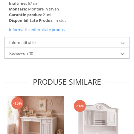
Inaltime:
67 cm
Montare:
Montare in tavan
Garantie produs:
2 ani
Disponibilitate Produs:
In stoc
Informatii conformitate produs
Informatii utile
Review-uri
(0)
PRODUSE SIMILARE
-15%
-16%