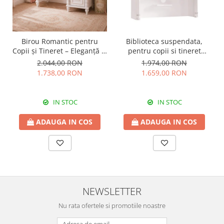
Birou Romantic pentru
Biblioteca suspendata,
Copii și Tineret – Eleganță și
pentru copii si tineret
Funcționalitate, 117x62x75
Colectia Romantic,
2.044,00 RON
1.974,00 RON
cm
117x37x119 cm
1.738,00 RON
1.659,00 RON
IN STOC
IN STOC
ADAUGA IN COS
ADAUGA IN COS
NEWSLETTER
Nu rata ofertele si promotiile noastre