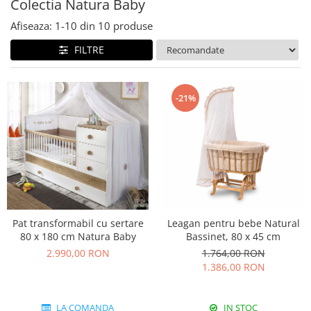
Colectia Studio
Colectia Luna
Colectia Natura Baby
Bare de protectie
Dulapuri
Colectia Varia
Colectia Lapel
Afiseaza:
1-
10
din
10
produse
Comode, noptiere
Colectia Nordic
Colectia Nova
FILTRE
Spatiu de studiu
Colectia Frezya
Colectia Lucia
Birouri de studiu camera copii
Colectia Angel City
Colectia Sirius
-21%
Scaune copii
Colectia Luna
Colectia Varia
Biblioteca
Colectia Flora
Colectia Varia White
Accesorii
Colectia Angel
Colectia Perla S
Perdele&Draperii
Colectia Oscar
Colectia Atlas
Baldachine
Colectia Atlas
Colectia Oscar
Iluminat
Seturi pat
Pat transformabil cu sertare
Leagan pentru bebe Natural
Covoare
80 x 180 cm Natura Baby
Bassinet, 80 x 45 cm
Rafturi, module, lazi depozitare
2.990,00 RON
1.764,00 RON
1.386,00 RON
Saltele
Seturi mobila pentru copii
LA COMANDA
IN STOC