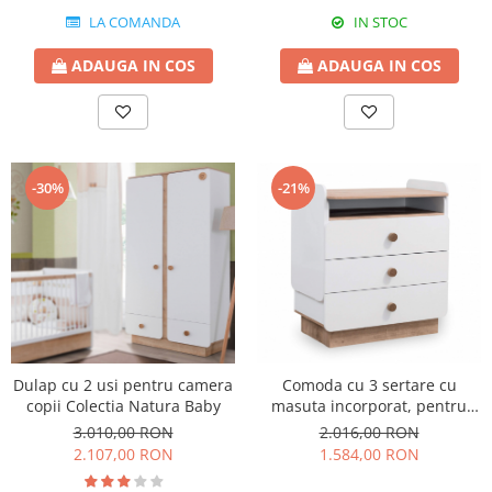
LA COMANDA
IN STOC
ADAUGA IN COS
ADAUGA IN COS
-30%
-21%
Dulap cu 2 usi pentru camera
Comoda cu 3 sertare cu
copii Colectia Natura Baby
masuta incorporat, pentru
camera copii Colectia Natura
3.010,00 RON
2.016,00 RON
Baby
2.107,00 RON
1.584,00 RON