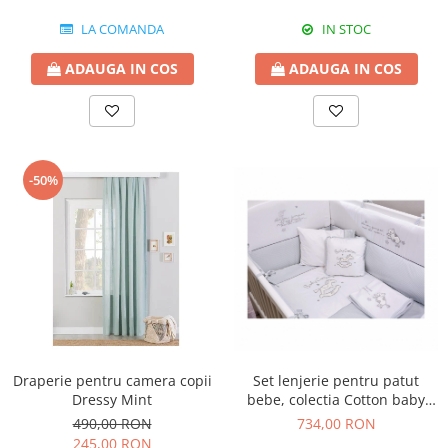
LA COMANDA
IN STOC
ADAUGA IN COS
ADAUGA IN COS
-50%
Draperie pentru camera copii
Set lenjerie pentru patut
Dressy Mint
bebe, colectia Cotton baby
80x130 cm
490,00 RON
734,00 RON
245,00 RON