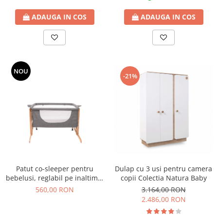
ADAUGA IN COS
ADAUGA IN COS
NOU
-21%
Patut co-sleeper pentru
Dulap cu 3 usi pentru camera
bebelusi, reglabil pe inaltime,
copii Colectia Natura Baby
picioare lemn, gri
560,00 RON
3.164,00 RON
2.486,00 RON