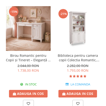
-15%
-21%
Birou Romantic pentru
Biblioteca pentru camera
Copii și Tineret – Eleganță și
copii Colectia Romantic,
Funcționalitate, 117x62x75
96x42x186 cm
2.044,00 RON
2.282,00 RON
cm
1.738,00 RON
1.793,00 RON
IN STOC
LA COMANDA
ADAUGA IN COS
ADAUGA IN COS