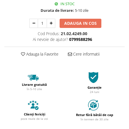
IN STOC
Durata de livrare:
5-10 zile
ADAUGA IN COS
Cod Produs:
21.02.4249.00
Ai nevoie de ajutor?
0799588296
Adauga la Favorite
Cere informatii
Livrare gratuită
Garanție
în 5-10 zile
24 luni
Clienți fericiți
Retur fără bătăi de cap
poze reale de la voi
în termen de 30 zile