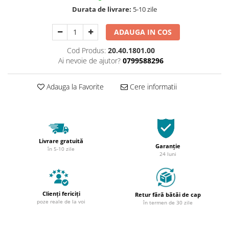
Durata de livrare:
5-10 zile
ADAUGA IN COS
Cod Produs:
20.40.1801.00
Ai nevoie de ajutor?
0799588296
Adauga la Favorite
Cere informatii
Livrare gratuită
Garanție
în 5-10 zile
24 luni
Clienți fericiți
Retur fără bătăi de cap
poze reale de la voi
în termen de 30 zile