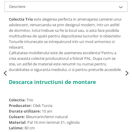
Descriere
Colectia Trio
este alegerea perfecta in amenajarea camerei unui
adolescent, remarcandu-se prin designul modern. Intr-un astfel
de dormitor, totul trebuie sa fie la locul sau, si asta face posibila
multitudinea de spatii pentru depozitarea lucrurilor si obiectelor.
Tonurile intunecate se intrepatrund intr-un mod armonios si
relaxant.
Calitatatea mobilierului este de asemenea excelenta! Pentru a
crea aceasta colectie producatorul a folosit PAL. Dupa cum se
stie, un astfel de material este renumit nu numai pentru
durabitatea si siguranta mediului, ci si pentru preturile accesibile.
Descarca intructiuni de montare
Colectia:
Trio
Producator:
Cilek Turcia
Durata utilizare:
10 ani
Culoare:
Bleumarin/lemn natural
Material:
Pal 16 mm laminat E1, oglinda
Latime:
80 cm