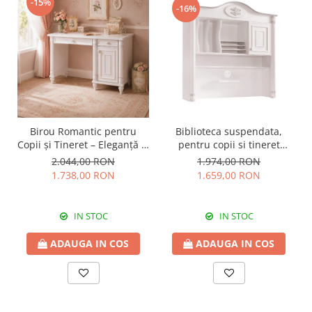
-15%
-16%
Birou Romantic pentru
Biblioteca suspendata,
Copii și Tineret – Eleganță și
pentru copii si tineret
Funcționalitate, 117x62x75
Colectia Romantic,
2.044,00 RON
1.974,00 RON
cm
117x37x119 cm
1.738,00 RON
1.659,00 RON
IN STOC
IN STOC
ADAUGA IN COS
ADAUGA IN COS