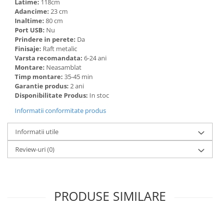
Latime:
118cm
Adancime:
23 cm
Inaltime:
80 cm
Port USB:
Nu
Prindere in perete:
Da
Finisaje:
Raft metalic
Varsta recomandata:
6-24 ani
Montare:
Neasamblat
Timp montare:
35-45 min
Garantie produs:
2 ani
Disponibilitate Produs:
In stoc
Informatii conformitate produs
Informatii utile
Review-uri
(0)
PRODUSE SIMILARE