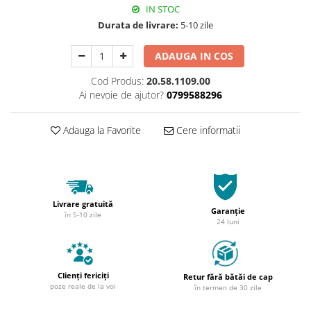
IN STOC
Durata de livrare:
5-10 zile
ADAUGA IN COS
Cod Produs:
20.58.1109.00
Ai nevoie de ajutor?
0799588296
Adauga la Favorite
Cere informatii
Livrare gratuită
Garanție
în 5-10 zile
24 luni
Clienți fericiți
Retur fără bătăi de cap
poze reale de la voi
în termen de 30 zile