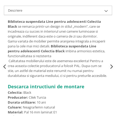
Descriere
Biblioteca suspendata Line pentru adolescenti Colectia
Black
se remarca printr-un design in stilul „modern”, care se
incadreaza cu succes in interiorul unei camere luminoase si
originale, indiferent daca este o camera de zi sau dormitor.
Gama variata de mobilier permite aranjarea integrala a incaperii
pana la cele mai mici detalii.
Biblioteca suspendata Line
pentru adolescenti Colectia Black
imbina armonios estetica,
functionalitatea si rezistenta
Calitatatea mobilierului este de asemenea excelenta! Pentru a
crea aceasta colectie producatorul a folosit PAL. Dupa cum se
stie, un astfel de material este renumit nu numai pentru
durabitatea si siguranta mediului, ci si pentru preturile accesibile.
Descarca intructiuni de montare
Colectia:
Black
Producator:
Cilek Turcia
Durata utilizare:
10 ani
Culoare:
Neagra/lemn natural
Material:
Pal 16 mm laminat E1