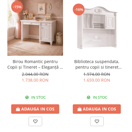
-15%
-16%
Birou Romantic pentru
Biblioteca suspendata,
Copii și Tineret – Eleganță și
pentru copii si tineret
Funcționalitate, 117x62x75
Colectia Romantic,
2.044,00 RON
1.974,00 RON
cm
117x37x119 cm
1.738,00 RON
1.659,00 RON
IN STOC
IN STOC
ADAUGA IN COS
ADAUGA IN COS