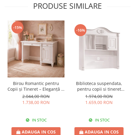
PRODUSE SIMILARE
-15%
-16%
Birou Romantic pentru
Biblioteca suspendata,
Copii și Tineret – Eleganță și
pentru copii si tineret
Funcționalitate, 117x62x75
Colectia Romantic,
2.044,00 RON
1.974,00 RON
cm
117x37x119 cm
1.738,00 RON
1.659,00 RON
IN STOC
IN STOC
ADAUGA IN COS
ADAUGA IN COS