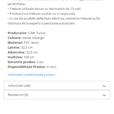
pe eticheta;
• Trebuie utilizate becuri cu led maxim de 13 vati;
• Produsul nu trebuie curatat cu o carpa uda;
• In caz de posibile defectiuni electrice, asistenta trebuie sa fie
obtinuta de la experti si persoane autorizate.
Producator:
Cilek Turcia
Culoare:
Verde olive/gri
Material:
PVC, lemn
Latime:
32,5 cm
Adancime:
32,5 cm
Inaltime:
100 cm
Garantie produs:
2 ani
Disponibilitate Produs:
In stoc
Informatii conformitate produs
Informatii utile
Review-uri
(0)