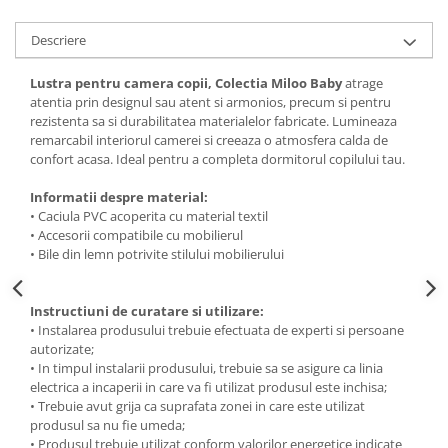
Descriere
Lustra pentru camera copii, Colectia Miloo Baby
atrage
atentia prin designul sau atent si armonios, precum si pentru
rezistenta sa si durabilitatea materialelor fabricate. Lumineaza
remarcabil interiorul camerei si creeaza o atmosfera calda de
confort acasa. Ideal pentru a completa dormitorul copilului tau.
Informatii despre material:
• Caciula PVC acoperita cu material textil
• Accesorii compatibile cu mobilierul
• Bile din lemn potrivite stilului mobilierului
Instructiuni de curatare si utilizare:
• Instalarea produsului trebuie efectuata de experti si persoane
autorizate;
• In timpul instalarii produsului, trebuie sa se asigure ca linia
electrica a incaperii in care va fi utilizat produsul este inchisa;
• Trebuie avut grija ca suprafata zonei in care este utilizat
produsul sa nu fie umeda;
• Produsul trebuie utilizat conform valorilor energetice indicate