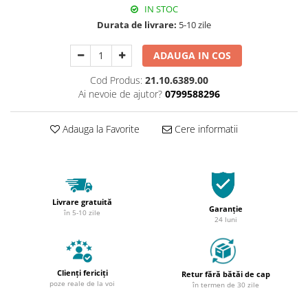
IN STOC
Durata de livrare:
5-10 zile
ADAUGA IN COS
Cod Produs:
21.10.6389.00
Ai nevoie de ajutor?
0799588296
Adauga la Favorite
Cere informatii
Livrare gratuită
Garanție
în 5-10 zile
24 luni
Clienți fericiți
Retur fără bătăi de cap
poze reale de la voi
în termen de 30 zile