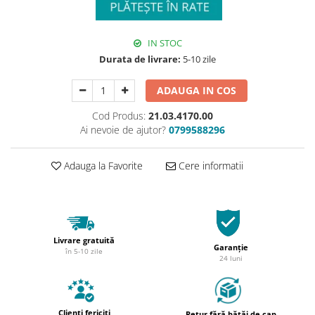
IN STOC
Durata de livrare:
5-10 zile
ADAUGA IN COS
Cod Produs:
21.03.4170.00
Ai nevoie de ajutor?
0799588296
Adauga la Favorite
Cere informatii
Livrare gratuită
Garanție
în 5-10 zile
24 luni
Clienți fericiți
Retur fără bătăi de cap