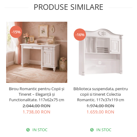
PRODUSE SIMILARE
-15%
-16%
Biblioteca suspendata, pentru
Birou Romantic pentru Copii și
copii si tineret Colectia
Tineret – Eleganță și
Romantic, 117x37x119 cm
Funcționalitate, 117x62x75 cm
1.974,00 RON
2.044,00 RON
1.659,00 RON
1.738,00 RON
IN STOC
IN STOC