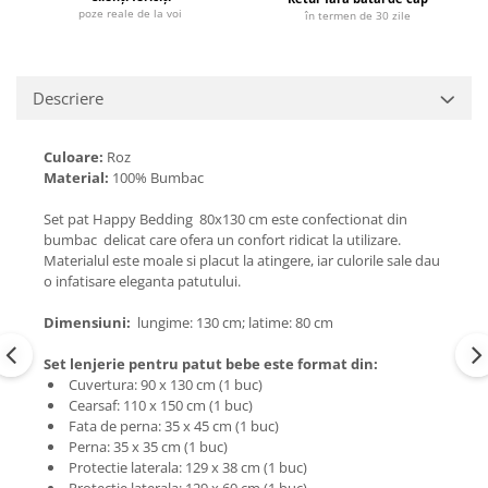
poze reale de la voi
în termen de 30 zile
Descriere
Culoare:
Roz
Material:
100% Bumbac
Set pat Happy Bedding 80x130 cm este confectionat din
bumbac delicat care ofera un confort ridicat la utilizare.
Materialul este moale si placut la atingere, iar culorile sale dau
o infatisare eleganta patutului.
Dimensiuni:
lungime: 130 cm; latime: 80 cm
Set lenjerie pentru patut bebe este format din:
Cuvertura: 90 x 130 cm (1 buc)
Cearsaf: 110 x 150 cm (1 buc)
Fata de perna: 35 x 45 cm (1 buc)
Perna: 35 x 35 cm (1 buc)
Protectie laterala: 129 x 38 cm (1 buc)
Protectie laterala: 129 x 60 cm (1 buc)