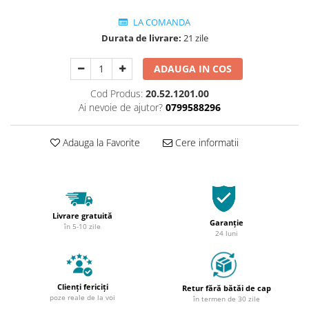
LA COMANDA
Durata de livrare:
21 zile
ADAUGA IN COS
Cod Produs:
20.52.1201.00
Ai nevoie de ajutor?
0799588296
Adauga la Favorite
Cere informatii
Livrare gratuită
Garanție
în 5-10 zile
24 luni
Clienți fericiți
Retur fără bătăi de cap
poze reale de la voi
în termen de 30 zile