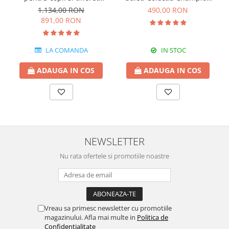
Colectia Romantic,
Racer
1.134,00 RON
490,00 RON
50x42x56 cm
891,00 RON
LA COMANDA
IN STOC
ADAUGA IN COS
ADAUGA IN COS
NEWSLETTER
Nu rata ofertele si promotiile noastre
Vreau sa primesc newsletter cu promotiile
magazinului. Afla mai multe in
Politica de
Confidentialitate