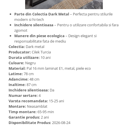
Parte din Colectia Dark Metal
– Perfecta pentru stilurile
modern si hi-tech
Inchidere silentioasa
– Pentru o utilizare confortabila si fara
zgomot
Manere din piese ecologica
– Design elegant si
responsabilitate fata de mediu
Colectia:
Dark metal
Producator:
Cilek Turcia
Durata utilizare:
10 ani
Culoare:
Negru
Material:
Pal 16 mm laminat E1, metal, piele eco
Latime:
78 cm
Adancime:
48 cm
Inaltime:
87 cm
Inchidere silentioasa:
Da
Numar sertare:
4
Varsta recomandata:
15-25 ani
Montare:
Neasamblat
Timp montare:
65-95 min
Garantie produs:
2 ani
Disponibilitate Produs:
2026-08-24