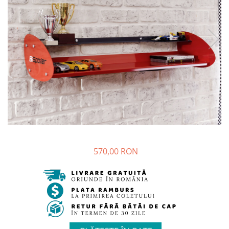
Colectia Studio
Colectia Luna
Bare de protectie
Dulapuri
Colectia Varia
Colectia Lapel
Comode, noptiere
Colectia Nordic
Colectia Nova
Spatiu de studiu
Colectia Frezya
Colectia Lucia
Birouri de studiu camera copii
Colectia Angel City
Colectia Sirius
Scaune copii
Colectia Luna
Colectia Varia
Biblioteca
Colectia Flora
Colectia Varia White
Accesorii
Colectia Angel
Colectia Perla S
Perdele&Draperii
Colectia Oscar
Colectia Atlas
Baldachine
Colectia Atlas
Colectia Oscar
Iluminat
570,00 RON
Seturi pat
Covoare
Rafturi, module, lazi depozitare
Saltele
Seturi mobila pentru copii