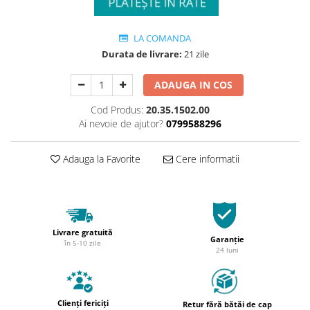
LA COMANDA
Durata de livrare:
21 zile
ADAUGA IN COS
Cod Produs:
20.35.1502.00
Ai nevoie de ajutor?
0799588296
Adauga la Favorite
Cere informatii
Livrare gratuită
Garanție
în 5-10 zile
24 luni
Clienți fericiți
Retur fără bătăi de cap