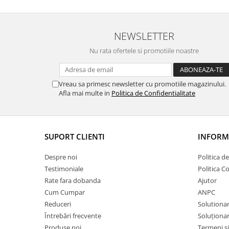
NEWSLETTER
Nu rata ofertele si promotiile noastre
Vreau sa primesc newsletter cu promotiile magazinului.
Afla mai multe in
Politica de Confidentialitate
SUPORT CLIENTI
INFORMA
Despre noi
Politica d
Testimoniale
Politica C
Rate fara dobanda
Ajutor
Cum Cumpar
ANPC
Reduceri
Solutionare
Întrebări frecvente
Soluționare
Produse noi
Termeni si