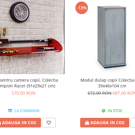
-13%
pentru camera copii, Colectia
Modul dulap copii Colectia
mpion Racer (91x29x21 cm)
39x46x104 cm
570,00 RON
672,00 RON
587,00 RO
LA COMANDA
IN STOC
ADAUGA IN COS
ADAUGA IN COS