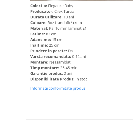
Colectia:
Elegance Baby
Producator:
Cilek Turcia
Durata utilizare:
10 ani
Culoare:
Roz trandafir/ crem
Material:
Pal 16 mm laminat E1
Latime:
82 cm
Adancime:
15 cm
Inaltime:
25 cm
Prindere in perete:
Da
Varsta recomandata:
0-12 ani
Montare:
Neasamblat
Timp montare:
35-45 min
Garantie produs:
2 ani
Disponibilitate Produs:
In stoc
Informatii conformitate produs