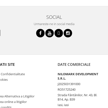
SOCIAL
Urmareste-ne in social media
TII SITE
DATE COMERCIALE
e Confidentialitate
NILOMARK DEVELOPMENT
S.R.L.
ookies
J2025031391000
RO51725240
Strada Fântânilor, Nr. 43, Bl.
a Alternativa a Litigiilor
B14, Ap. B39
a online a litigiilor
Iasi, Iasi
 conditii