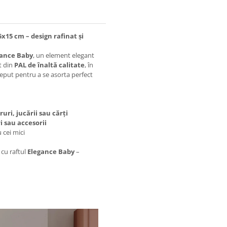
15 cm – design rafinat și
gance Baby
, un element elegant
t din
PAL de înaltă calitate
, în
ceput pentru a se asorta perfect
uri, jucării sau cărți
i sau accesorii
 cei mici
 cu raftul
Elegance Baby
–