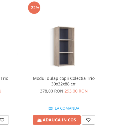
-22%
-16%
 Trio
Modul dulap copii Colectia Trio
Modul 
39x32x88 cm
N
378,00 RON
293,00 RON
1.5
LA COMANDA
ADAUGA IN COS
A