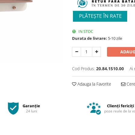
IN STOC
Durata de livrare:
5-10 zile
ADAUG
Cod Produs:
20.84.1510.00
Ai
Adauga la Favorite
Cere 
Garanție
Clienți fericiți
24 luni
poze reale de la v