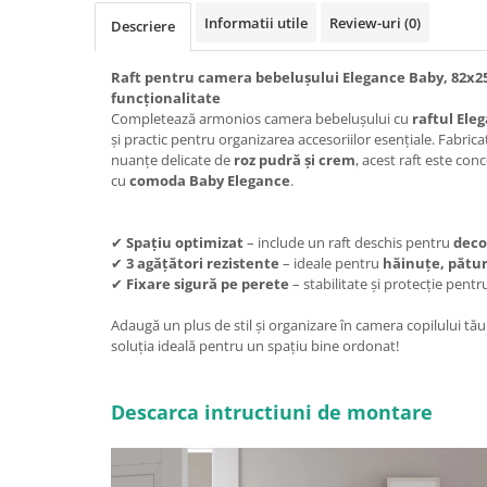
Informatii utile
Review-uri
(0)
Descriere
Raft pentru camera bebelușului Elegance Baby, 82x25x
funcționalitate
Completează armonios camera bebelușului cu
raftul Ele
și practic pentru organizarea accesoriilor esențiale. Fabrica
nuanțe delicate de
roz pudră și crem
, acest raft este con
cu
comoda Baby Elegance
.
✔
Spațiu optimizat
– include un raft deschis pentru
decor
✔
3 agățători rezistente
– ideale pentru
hăinuțe, pătur
✔
Fixare sigură pe perete
– stabilitate și protecție pentru
Adaugă un plus de stil și organizare în camera copilului tău
soluția ideală pentru un spațiu bine ordonat!
Descarca intructiuni de montare