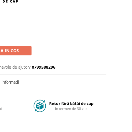
A IN COS
 nevoie de ajutor?
0799588296
informatii
Retur fără bătăi de cap
oi
în termen de 30 zile