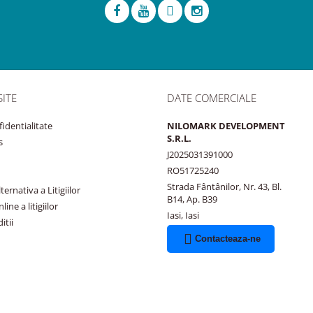
SITE
DATE COMERCIALE
fidentialitate
NILOMARK DEVELOPMENT
S.R.L.
s
J2025031391000
RO51725240
Strada Fântânilor, Nr. 43, Bl.
ernativa a Litigiilor
B14, Ap. B39
ine a litigiilor
Iasi, Iasi
itii
Contacteaza-ne