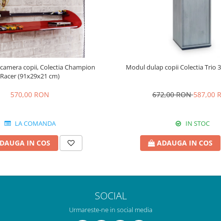
 camera copii, Colectia Champion
Modul dulap copii Colectia Trio
Racer (91x29x21 cm)
570,00 RON
672,00 RON
587,00 
LA COMANDA
IN STOC
DAUGA IN COS
ADAUGA IN COS
SOCIAL
Urmareste-ne in social media