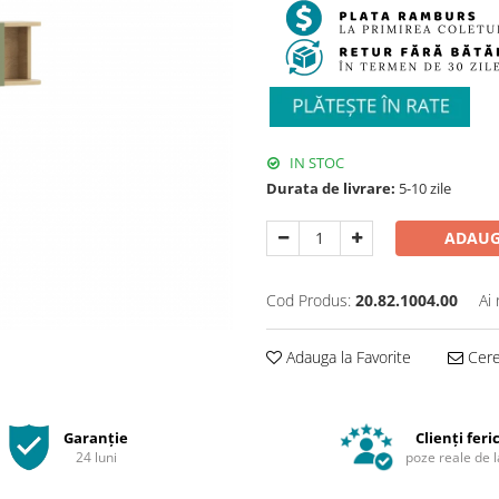
IN STOC
Durata de livrare:
5-10 zile
ADAUG
Cod Produs:
20.82.1004.00
Ai
Adauga la Favorite
Cere 
Garanție
Clienți feric
24 luni
poze reale de l