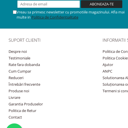
Vreau sa primesc newsletter cu promotiile magazinului. Afla mai
multe in
Politica de Confidentialitate
SUPORT CLIENTI
INFORMATII 
Despre noi
Politica de Con
Testimoniale
Politica Cookie
Rate fara dobanda
Ajutor
Cum Cumpar
ANPC
Reduceri
Solutionarea Alt
Întrebări frecvente
Soluționarea onl
Produse noi
Termeni si cond
Livrare
Garantia Produselor
Politica de Retur
Contact