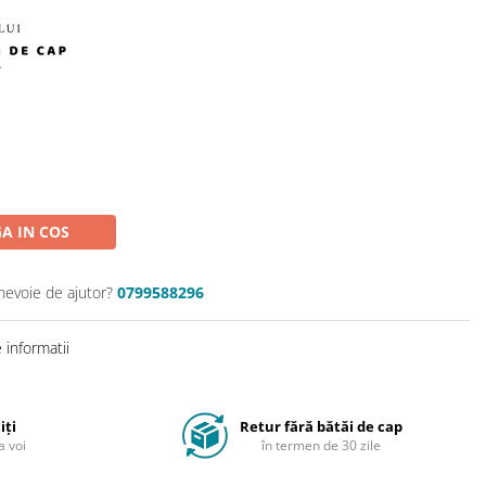
A IN COS
 nevoie de ajutor?
0799588296
informatii
iți
Retur fără bătăi de cap
a voi
în termen de 30 zile