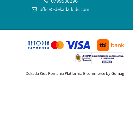
0799588296
office@dekada-kids.com
Dekada Kids Romania
Platforma E-commerce by Gomag