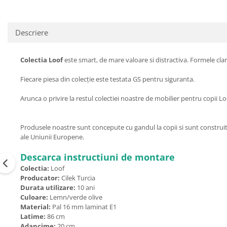
Descriere
Colectia Loof
este smart, de mare valoare si distractiva. Formele clare 
Fiecare piesa din colecție este testata GS pentru siguranta.
Arunca o privire la restul colectiei noastre de mobilier pentru copii
Produsele noastre sunt concepute cu gandul la copii si sunt construite
ale Uniunii Europene.
Descarca instructiuni de montare
Colectia:
Loof
Producator:
Cilek Turcia
Durata utilizare:
10 ani
Culoare:
Lemn/verde olive
Material:
Pal 16 mm laminat E1
Latime:
86 cm
Adancime:
20 cm