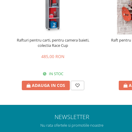
Rafturi pentru carti, pentru camera baieti,
Raft pentru
colectia Race Cup
485,00 RON
IN STOC
ADAUGA IN COS
A
NEWSLETTER
Nu rata ofertele si promotiile noastre