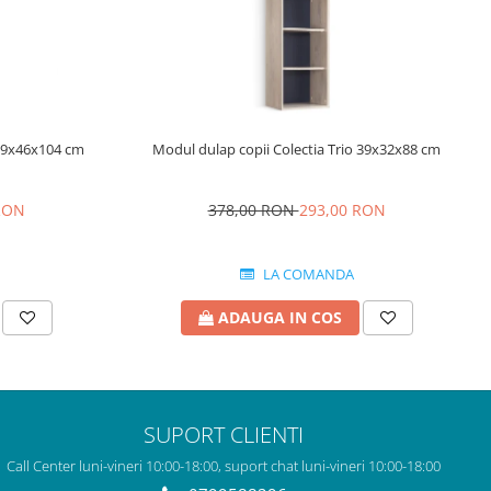
 39x46x104 cm
Modul dulap copii Colectia Trio 39x32x88 cm
RON
378,00 RON
293,00 RON
LA COMANDA
ADAUGA IN COS
SUPORT CLIENTI
Call Center luni-vineri 10:00-18:00, suport chat luni-vineri 10:00-18:00