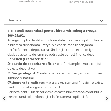
poze reale de la voi
în termen de 30 zile
Descriere
Bibliotecă suspendată pentru birou mic colecția Frezya,
106x25x92cm
Adaugă un plus de stil și funcționalitate în camera copilului tău cu
biblioteca suspendată Frezya, o piesă de mobilier elegantă,
perfectă pentru depozitarea cărților și altor obiecte. Designul
clasic cu accente de lemn se potriveste perfect în orice decor.
Beneficii și caracteristici:
📚
Spațiu de depozitare eficient
: Rafturi ample pentru cărți și
obiecte decorative
🎨
Design elegant
: Combinație de crem și maro, aducând un aer
luminos și natural
🧒
Siguranță și calitate
: Materiale rezistente și finisaje netoxice,
pentru un spațiu sigur și confortabil
Perfectă pentru un decor clasic, această bibliotecă va contribui la
crearea unui colț ordonat și stilat în camera copilului tău.