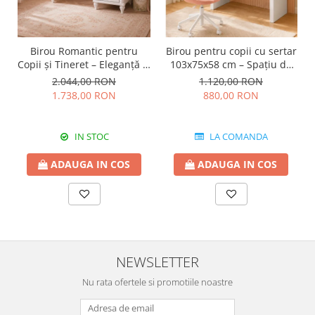
Birou Romantic pentru
Birou pentru copii cu sertar
Copii și Tineret – Eleganță și
103x75x58 cm – Spațiu de
Funcționalitate, 117x62x75
lucru modern, colecția Varia
2.044,00 RON
1.120,00 RON
cm
white
1.738,00 RON
880,00 RON
IN STOC
LA COMANDA
ADAUGA IN COS
ADAUGA IN COS
NEWSLETTER
Nu rata ofertele si promotiile noastre