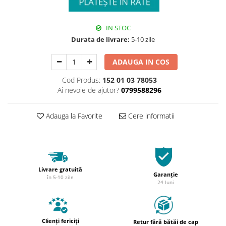
IN STOC
Durata de livrare:
5-10 zile
ADAUGA IN COS
Cod Produs:
152 01 03 78053
Ai nevoie de ajutor?
0799588296
Adauga la Favorite
Cere informatii
Livrare gratuită
Garanție
în 5-10 zile
24 luni
Clienți fericiți
Retur fără bătăi de cap