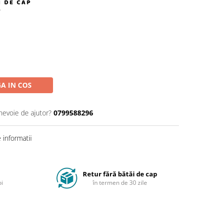
A IN COS
 nevoie de ajutor?
0799588296
informatii
Retur fără bătăi de cap
oi
în termen de 30 zile