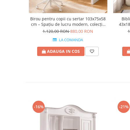
Birou pentru copii cu sertar 103x75x58
Bibl
cm – Spațiu de lucru modern, colecția
43x18
Varia white
1.120,00 RON
880,00 RON
1
LA COMANDA
ADAUGA IN COS
-16%
-21%