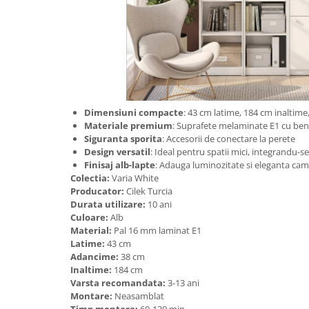
Dimensiuni compacte
: 43 cm latime, 184 cm inaltim
Materiale premium
: Suprafete melaminate E1 cu ben
Siguranta sporita
: Accesorii de conectare la perete
Design versatil
: Ideal pentru spatii mici, integrandu-se
Finisaj alb-lapte
: Adauga luminozitate si eleganta cam
Colectia:
Varia White
Producator:
Cilek Turcia
Durata utilizare:
10 ani
Culoare:
Alb
Material:
Pal 16 mm laminat E1
Latime:
43 cm
Adancime:
38 cm
Inaltime:
184 cm
Varsta recomandata:
3-13 ani
Montare:
Neasamblat
Timp montare:
60-130 min