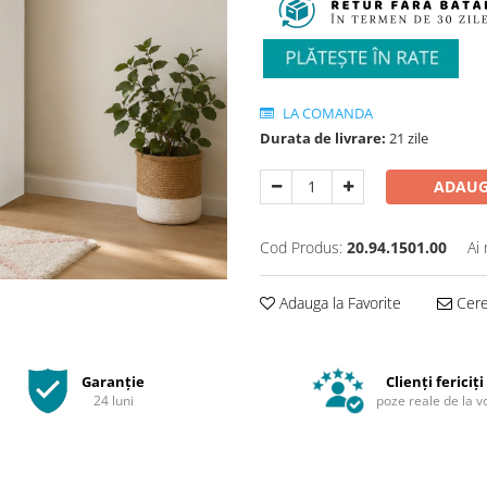
LA COMANDA
Durata de livrare:
21 zile
ADAUG
Cod Produs:
20.94.1501.00
Ai
Adauga la Favorite
Cere 
Garanție
Clienți fericiți
24 luni
poze reale de la v