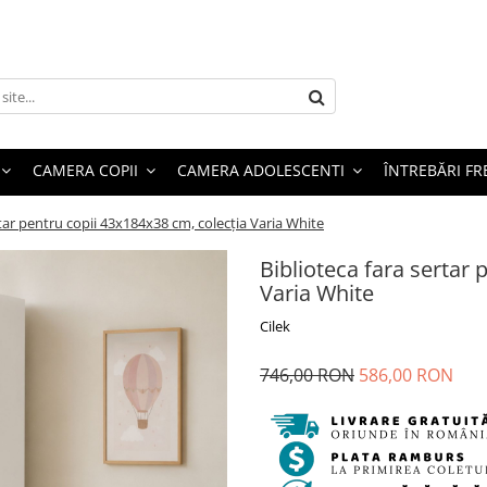
CAMERA COPII
CAMERA ADOLESCENTI
ÎNTREBĂRI F
rtar pentru copii 43x184x38 cm, colecția Varia White
Biblioteca fara sertar 
Varia White
Cilek
746,00 RON
586,00 RON