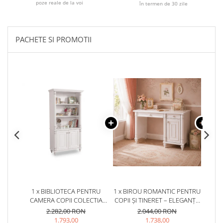
poze reale de la voi
în termen de 30 zile
PACHETE SI PROMOTII
1 x BIBLIOTECA PENTRU
1 x BIROU ROMANTIC PENTRU
1 x B
CAMERA COPII COLECTIA
COPII ȘI TINERET – ELEGANȚĂ
PEN
ROMANTIC, 96X42X186 CM
ȘI FUNCȚIONALITATE,
C
2.282,00 RON
2.044,00 RON
117X62X75 CM
1.793,00
1.738,00