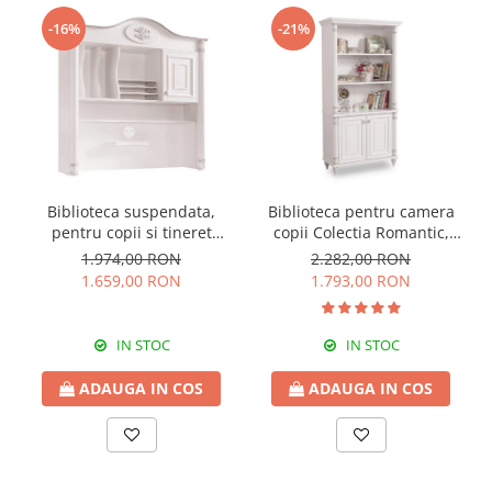
-16%
-21%
Biblioteca suspendata,
Biblioteca pentru camera
pentru copii si tineret
copii Colectia Romantic,
Colectia Romantic,
96x42x186 cm
1.974,00 RON
2.282,00 RON
117x37x119 cm
1.659,00 RON
1.793,00 RON
IN STOC
IN STOC
ADAUGA IN COS
ADAUGA IN COS