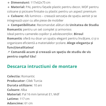
🔹
Dimensiuni:
117x62x75 cm
🔹
Material:
PAL pentru fațade plastic pentru decor, MDF pentru
coloane și picioare finisate cu plastic pentru un aspect premium
🔹
Culoare:
Alb luminos – creează senzația de spațiu aerisit și se
integrează ușor cu alte piese de mobilier
🔹
Compatibilitate:
Recomandat alături de
Unitatea de Studiu
Romantic
pentru un set complet și armonios
Ideal pentru camerele copiilor și adolescenților,
Biroul
Romantic
oferă nu doar un spațiu elegant pentru învățare, ci și o
organizare eficientă a materialelor școlare.
Alege eleganța și
funcționalitatea!
📌
Comandă acum și creează un spațiu de studiu de vis
pentru copilul tău!
Descarca intructiuni de montare
Colectia:
Romantic
Producator:
Cilek Turcia
Durata utilizare:
10 ani
Culoare:
Alba
Material:
Pal 16 mm laminat E1, Mdf
Latime:
117 cm
Adancime:
61 cm