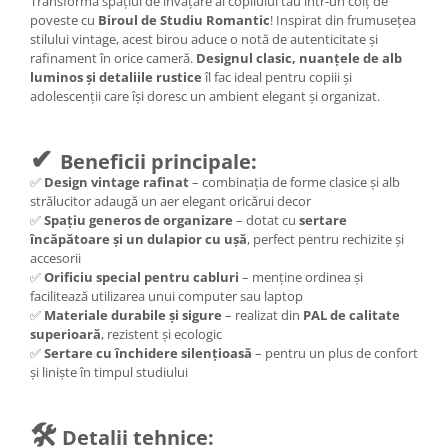
Transformă spațiul de învățare al copilului tău într-un colț de
poveste cu
Biroul de Studiu Romantic
! Inspirat din frumusețea
stilului vintage, acest birou aduce o notă de autenticitate și
rafinament în orice cameră.
Designul clasic, nuanțele de alb
luminos și detaliile rustice
îl fac ideal pentru copiii și
adolescenții care își doresc un ambient elegant și organizat.
✔
Beneficii principale:
✅
Design vintage rafinat
– combinația de forme clasice și alb
strălucitor adaugă un aer elegant oricărui decor
✅
Spațiu generos de organizare
– dotat cu
sertare
încăpătoare și un dulapior cu ușă
, perfect pentru rechizite și
accesorii
✅
Orificiu special pentru cabluri
– menține ordinea și
facilitează utilizarea unui computer sau laptop
✅
Materiale durabile și sigure
– realizat din
PAL de calitate
superioară
, rezistent și ecologic
✅
Sertare cu închidere silențioasă
– pentru un plus de confort
și liniște în timpul studiului
🛠
Detalii tehnice: