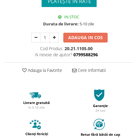
IN STOC
Durata de livrare:
5-10 zile
ADAUGA IN COS
Cod Produs:
20.21.1105.00
Ai nevoie de ajutor?
0799588296
Adauga la Favorite
Cere informatii
Livrare gratuită
Garanție
în 5-10 zile
24 luni
Clienți fericiți
Retur fără bătăi de cap