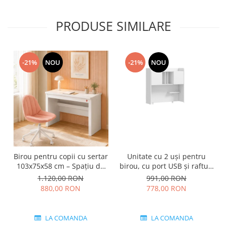
PRODUSE SIMILARE
-21%
NOU
-21%
NOU
Birou pentru copii cu sertar
Unitate cu 2 uși pentru
103x75x58 cm – Spațiu de
birou, cu port USB și rafturi
lucru modern, colecția Varia
pentru carți, colectia Varia
1.120,00 RON
991,00 RON
white
White
880,00 RON
778,00 RON
LA COMANDA
LA COMANDA