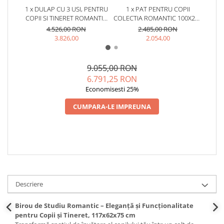
1 x DULAP CU 3 USI, PENTRU
1 x PAT PENTRU COPII
1 x B
COPII SI TINERET ROMANTIC
COLECTIA ROMANTIC 100X200
COPII
WHITE, 140X58X203 CM
CM
Ș
4.526,00 RON
2.485,00 RON
3.826,00
2.054,00
9.055,00 RON
6.791,25 RON
Economisesti 25%
CUMPARA-LE IMPREUNA
Descriere
Birou de Studiu Romantic – Eleganță și Funcționalitate
pentru Copii și Tineret, 117x62x75 cm