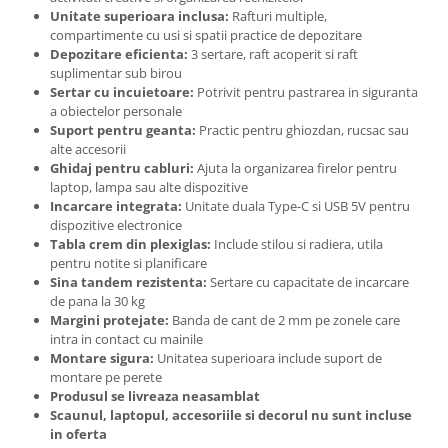
Unitate superioara inclusa:
Rafturi multiple,
compartimente cu usi si spatii practice de depozitare
Depozitare eficienta:
3 sertare, raft acoperit si raft
suplimentar sub birou
Sertar cu incuietoare:
Potrivit pentru pastrarea in siguranta
a obiectelor personale
Suport pentru geanta:
Practic pentru ghiozdan, rucsac sau
alte accesorii
Ghidaj pentru cabluri:
Ajuta la organizarea firelor pentru
laptop, lampa sau alte dispozitive
Incarcare integrata:
Unitate duala Type-C si USB 5V pentru
dispozitive electronice
Tabla crem din plexiglas:
Include stilou si radiera, utila
pentru notite si planificare
Sina tandem rezistenta:
Sertare cu capacitate de incarcare
de pana la 30 kg
Margini protejate:
Banda de cant de 2 mm pe zonele care
intra in contact cu mainile
Montare sigura:
Unitatea superioara include suport de
montare pe perete
Produsul se livreaza neasamblat
Scaunul, laptopul, accesoriile si decorul nu sunt incluse
in oferta