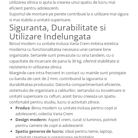
utilizarea zilnica si ajuta la crearea unui spatiu de lucru mai
eficient pentru adolescenti.
Suportul de montare pe perete contribuie la o utilizare mai sigura
si mai stabila a unitatii superioare.
Siguranta, Durabilitate si
Utilizare Indelungata
Biroul modern cu unitate inclusa Varia Crem imbina estetica
moderna cu functionalitatea necesara unei camere bine
organizate. Sertarele sunt prevazute cu sina tandem, cu o
capacitate de incarcare de pana la 30 kg, oferind stabilitate si
rezistenta in utilizarea zilnica.
Marginile care intra frecvent in contact cu mainile sunt protejate
cu banda de cant de 2 mm, contribuind la siguranta si
durabilitatea produsului. Datorita compartimentarii eficiente,
sistemului de organizare a cablurilor, sertarului cu incuietoare si
unitatii superioare cu rafturi, acest birou creeaza un spatiu
confortabil pentru studiu, lucru si activitati zilnice.
Produs:
Birou modern cu unitate inclusa pentru copii si
adolescenti, colectia Varia Crem
Design modern:
Aspect crem, curat si luminos, potrivit
pentru camere de copii si adolescenti
Spatiu generos de lucru:
Ideal pentru teme, laptop,
activitati creative si organizarea rechizitelor