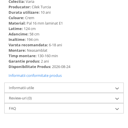
Colectia:
Varia
Producator:
Cilek Turcia
Durata utilizare:
10 ani
Culoare:
Crem
Material:
Pal 16 mm laminat E1
Latime:
124 cm
Adancime:
58 cm
Inaltime:
194 cm
Varsta recomandata:
6-18 ani
Montare:
Neasamblat
Timp montare:
130-160 min
Garantie produs:
2 ani
Disponibilitate Produs:
2026-08-24
Informatii conformitate produs
Informatii utile
Review-uri
(0)
FAQ