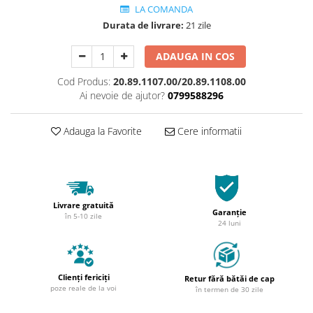
LA COMANDA
Durata de livrare:
21 zile
ADAUGA IN COS
Cod Produs:
20.89.1107.00/20.89.1108.00
Ai nevoie de ajutor?
0799588296
Adauga la Favorite
Cere informatii
Livrare gratuită
Garanție
în 5-10 zile
24 luni
Clienți fericiți
Retur fără bătăi de cap
poze reale de la voi
în termen de 30 zile