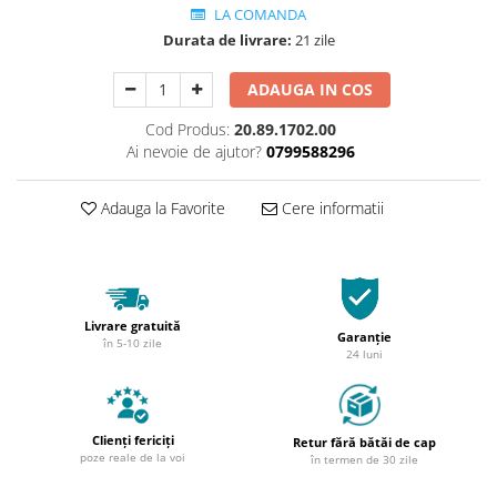
LA COMANDA
Durata de livrare:
21 zile
ADAUGA IN COS
Cod Produs:
20.89.1702.00
Ai nevoie de ajutor?
0799588296
Adauga la Favorite
Cere informatii
Livrare gratuită
Garanție
în 5-10 zile
24 luni
Clienți fericiți
Retur fără bătăi de cap
poze reale de la voi
în termen de 30 zile