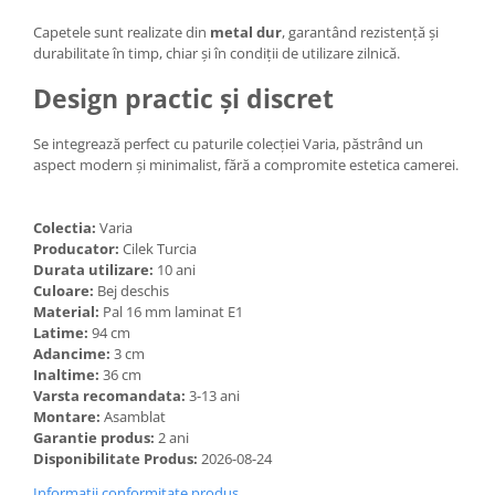
Capetele sunt realizate din
metal dur
, garantând rezistență și
durabilitate în timp, chiar și în condiții de utilizare zilnică.
Design practic și discret
Se integrează perfect cu paturile colecției Varia, păstrând un
aspect modern și minimalist, fără a compromite estetica camerei.
Colectia:
Varia
Producator:
Cilek Turcia
Durata utilizare:
10 ani
Culoare:
Bej deschis
Material:
Pal 16 mm laminat E1
Latime:
94 cm
Adancime:
3 cm
Inaltime:
36 cm
Varsta recomandata:
3-13 ani
Montare:
Asamblat
Garantie produs:
2 ani
Disponibilitate Produs:
2026-08-24
Informatii conformitate produs