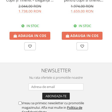
Copii și Tineret – Eleganță și
pentru copii si tineret
Funcționalitate, 117x62x75
Colectia Romantic,
2.044,00 RON
1.974,00 RON
cm
117x37x119 cm
1.738,00 RON
1.659,00 RON
IN STOC
IN STOC
ADAUGA IN COS
ADAUGA IN COS
NEWSLETTER
Nu rata ofertele si promotiile noastre
Vreau sa primesc newsletter cu promotiile
magazinului. Afla mai multe in
Politica de
Confidentialitate