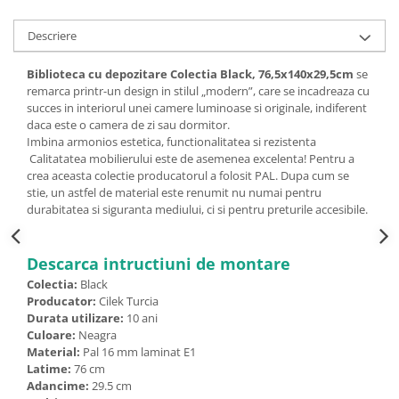
Descriere
Biblioteca cu depozitare Colectia Black, 76,5x140x29,5cm
se
remarca printr-un design in stilul „modern”, care se incadreaza cu
succes in interiorul unei camere luminoase si originale, indiferent
daca este o camera de zi sau dormitor.
Imbina armonios estetica, functionalitatea si rezistenta
Calitatatea mobilierului este de asemenea excelenta! Pentru a
crea aceasta colectie producatorul a folosit PAL. Dupa cum se
stie, un astfel de material este renumit nu numai pentru
durabitatea si siguranta mediului, ci si pentru preturile accesibile.
Descarca intructiuni de montare
Colectia:
Black
Producator:
Cilek Turcia
Durata utilizare:
10 ani
Culoare:
Neagra
Material:
Pal 16 mm laminat E1
Latime:
76 cm
Adancime:
29.5 cm