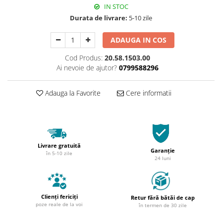
IN STOC
Durata de livrare:
5-10 zile
ADAUGA IN COS
Cod Produs:
20.58.1503.00
Ai nevoie de ajutor?
0799588296
Adauga la Favorite
Cere informatii
Livrare gratuită
Garanție
în 5-10 zile
24 luni
Clienți fericiți
Retur fără bătăi de cap
poze reale de la voi
în termen de 30 zile