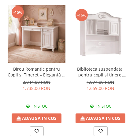
-15%
-16%
Birou Romantic pentru
Biblioteca suspendata,
Copii și Tineret – Eleganță și
pentru copii si tineret
Funcționalitate, 117x62x75
Colectia Romantic,
2.044,00 RON
1.974,00 RON
cm
117x37x119 cm
1.738,00 RON
1.659,00 RON
IN STOC
IN STOC
ADAUGA IN COS
ADAUGA IN COS