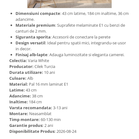
Dimensiuni compacte
: 43 cm latime, 184 cm inaltime, 36 cm
adancime.
Materiale premium
: Suprafete melaminate E1 cu benzi de
canturi de 2 mm.
Siguranta sporita
: Accesorii de conectare la perete
Design versatil
: Ideal pentru spatii mici, integrandu-se usor
in decor.
Finisaj alb-lapte
: Adauga luminozitate si eleganta camerei.
Colectia:
Varia White
Producator:
Cilek Turcia
Durata utilizare:
10 ani
Culoare:
Alb
Material:
Pal 16 mm laminat E1
Latime:
43 cm
Adancime:
38 cm
Inaltime:
184 cm
Varsta recomandata:
3-13 ani
Montare:
Neasamblat
Timp montare:
60-130 min
Garantie produs:
2 ani
Disponibilitate Produs:
2026-08-24