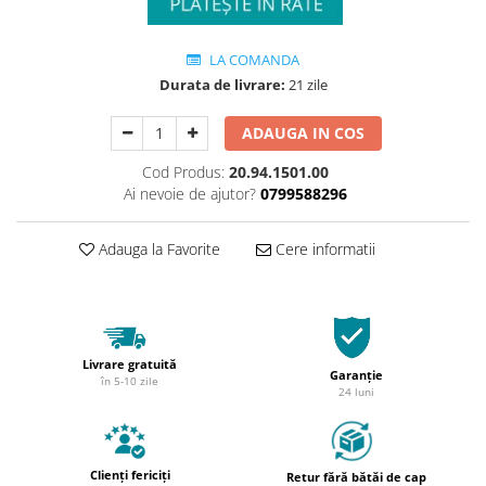
LA COMANDA
Durata de livrare:
21 zile
ADAUGA IN COS
Cod Produs:
20.94.1501.00
Ai nevoie de ajutor?
0799588296
Adauga la Favorite
Cere informatii
Livrare gratuită
Garanție
în 5-10 zile
24 luni
Clienți fericiți
Retur fără bătăi de cap