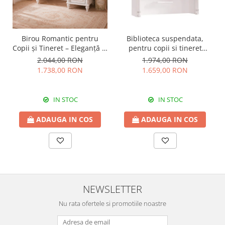
Birou Romantic pentru
Biblioteca suspendata,
Copii și Tineret – Eleganță și
pentru copii si tineret
Funcționalitate, 117x62x75
Colectia Romantic,
2.044,00 RON
1.974,00 RON
cm
117x37x119 cm
1.738,00 RON
1.659,00 RON
IN STOC
IN STOC
ADAUGA IN COS
ADAUGA IN COS
NEWSLETTER
Nu rata ofertele si promotiile noastre