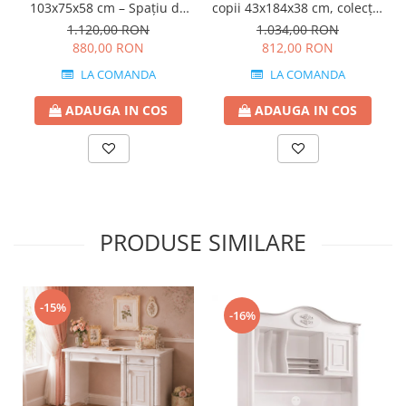
103x75x58 cm – Spațiu de
copii 43x184x38 cm, colecția
lucru modern, colecția Varia
Varia White
1.120,00 RON
1.034,00 RON
white
880,00 RON
812,00 RON
LA COMANDA
LA COMANDA
ADAUGA IN COS
ADAUGA IN COS
PRODUSE SIMILARE
-15%
-16%