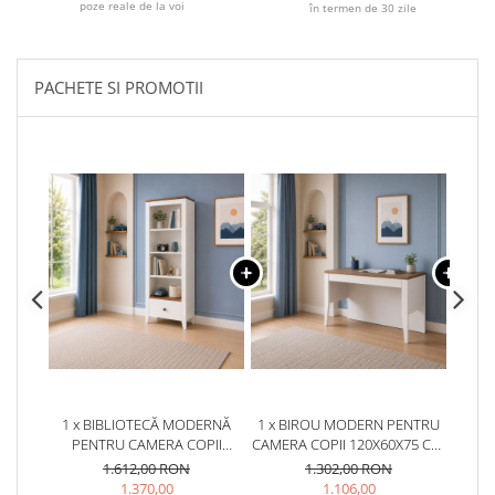
poze reale de la voi
în termen de 30 zile
PACHETE SI PROMOTII
1 x BIBLIOTECĂ MODERNĂ
1 x BIROU MODERN PENTRU
1 
PENTRU CAMERA COPII
CAMERA COPII 120X60X75 CM,
RA
72X41X178 CM, COLECȚIA
COLECȚIA LUCIA
120X
1.612,00 RON
1.302,00 RON
LUCIA
1.370,00
1.106,00