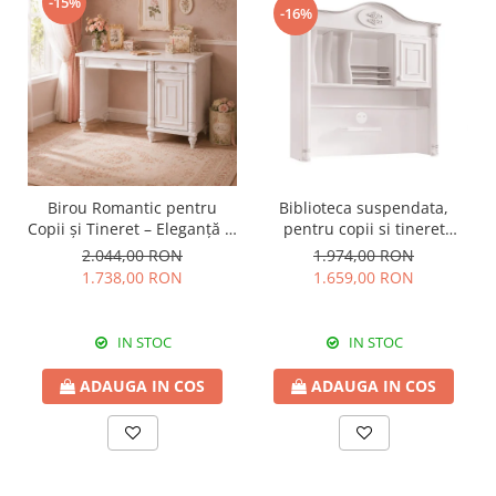
-15%
-16%
Birou Romantic pentru
Biblioteca suspendata,
Copii și Tineret – Eleganță și
pentru copii si tineret
Funcționalitate, 117x62x75
Colectia Romantic,
2.044,00 RON
1.974,00 RON
cm
117x37x119 cm
1.738,00 RON
1.659,00 RON
IN STOC
IN STOC
ADAUGA IN COS
ADAUGA IN COS