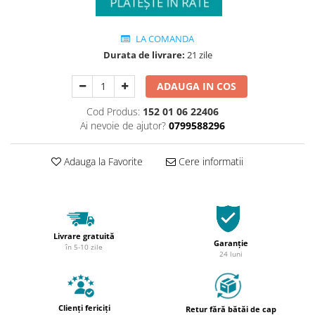
LA COMANDA
Durata de livrare:
21 zile
ADAUGA IN COS
Cod Produs:
152 01 06 22406
Ai nevoie de ajutor?
0799588296
Adauga la Favorite
Cere informatii
Livrare gratuită
Garanție
în 5-10 zile
24 luni
Clienți fericiți
Retur fără bătăi de cap