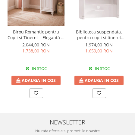
Birou Romantic pentru
Biblioteca suspendata,
Copii și Tineret – Eleganță și
pentru copii si tineret
Funcționalitate, 117x62x75
Colectia Romantic,
2.044,00 RON
1.974,00 RON
cm
117x37x119 cm
1.738,00 RON
1.659,00 RON
IN STOC
IN STOC
ADAUGA IN COS
ADAUGA IN COS
NEWSLETTER
Nu rata ofertele si promotiile noastre