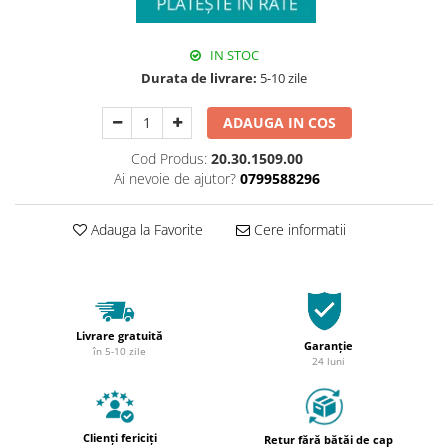
IN STOC
Durata de livrare:
5-10 zile
ADAUGA IN COS
Cod Produs:
20.30.1509.00
Ai nevoie de ajutor?
0799588296
Adauga la Favorite
Cere informatii
Livrare gratuită
Garanție
în 5-10 zile
24 luni
Clienți fericiți
Retur fără bătăi de cap