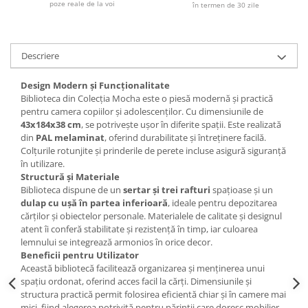
poze reale de la voi
în termen de 30 zile
Descriere
Design Modern și Funcționalitate
Biblioteca din Colecția Mocha este o piesă modernă și practică
pentru camera copiilor și adolescenților. Cu dimensiunile de
43x184x38 cm
, se potrivește ușor în diferite spații. Este realizată
din
PAL melaminat
, oferind durabilitate și întreținere facilă.
Colțurile rotunjite și prinderile de perete incluse asigură siguranță
în utilizare.
Structură și Materiale
Biblioteca dispune de un
sertar și trei rafturi
spațioase și un
dulap cu ușă în partea inferioară
, ideale pentru depozitarea
cărților și obiectelor personale. Materialele de calitate și designul
atent îi conferă stabilitate și rezistență în timp, iar culoarea
lemnului se integrează armonios în orice decor.
Beneficii pentru Utilizator
Această bibliotecă facilitează organizarea și menținerea unui
spațiu ordonat, oferind acces facil la cărți. Dimensiunile și
structura practică permit folosirea eficientă chiar și în camere mai
mici, fiind alegerea potrivită pentru părinții care doresc mobilier