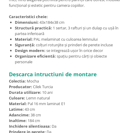
funcțional și estetic pentru camera copiilor.
Caracteristici cheie:
Dimensiuni:
43x184x38 cm
Structură practică:
1 sertar, 3 rafturi și un dulap cu ușă în
partea inferioară
Material:
PAL melaminat cu culoarea lemnului
Siguranță:
colțuri rotunjite și prinderi de perete incluse
Design modern:
se integrează ușor în orice decor
Organizare eficientă:
spațiu pentru cărți și obiecte
personale
Descarca intructiuni de montare
Colectia:
Mocha
Producator:
Cilek Turcia
Durata utilizare:
10 ani
Culoare:
Lemn natural
Material:
Pal 16 mm laminat E1
Latime:
43 cm
Adancime:
38 cm
Inaltime:
184 cm
Inchidere silentioasa:
Da
Prindere in perete:
Da