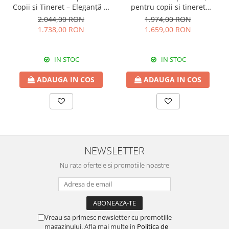
Copii și Tineret – Eleganță și
pentru copii si tineret
Funcționalitate, 117x62x75
Colectia Romantic,
2.044,00 RON
1.974,00 RON
cm
117x37x119 cm
1.738,00 RON
1.659,00 RON
IN STOC
IN STOC
ADAUGA IN COS
ADAUGA IN COS
NEWSLETTER
Nu rata ofertele si promotiile noastre
Vreau sa primesc newsletter cu promotiile
magazinului. Afla mai multe in
Politica de