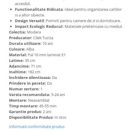
accesibil.
Functionalitate Ridicata
: Ideal pentru organizarea cartilor
si a altor obiecte.
Design Versatil
: Potrivit pentru camere de zi si dormitoare.
Impact Ecologic Reducut
: Materiale prietenoase cu mediul.
Colectia:
Modera
Producator:
Cilek Turcia
Durata utilizare:
10 ani
Culoare:
Alba
Material:
Pal 16 mm laminat E1
Latime:
35 cm
Adancime:
71 cm
Inaltime:
182 cm
Inchidere silentioasa:
Da
Prindere in perete:
Da
Numar sertare:
1
Varsta recomandata:
5-24 ani
Montare:
Neasamblat
Timp montare:
45-55 min
Garantie produs:
2 ani
Disponibilitate Produs:
In stoc
Informatii conformitate produs