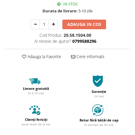
IN STOC
Durata de livrare:
5-10 zile
ADAUGA IN COS
Cod Produs:
20.58.1504.00
Ai nevoie de ajutor?
0799588296
Adauga la Favorite
Cere informatii
Livrare gratuită
Garanție
în 5-10 zile
24 luni
Clienți fericiți
Retur fără bătăi de cap
poze reale de la voi
în termen de 30 zile