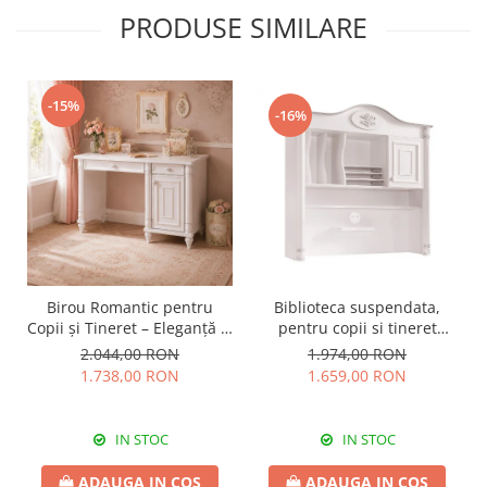
PRODUSE SIMILARE
-15%
-16%
Birou Romantic pentru
Biblioteca suspendata,
Copii și Tineret – Eleganță și
pentru copii si tineret
Funcționalitate, 117x62x75
Colectia Romantic,
2.044,00 RON
1.974,00 RON
cm
117x37x119 cm
1.738,00 RON
1.659,00 RON
IN STOC
IN STOC
ADAUGA IN COS
ADAUGA IN COS