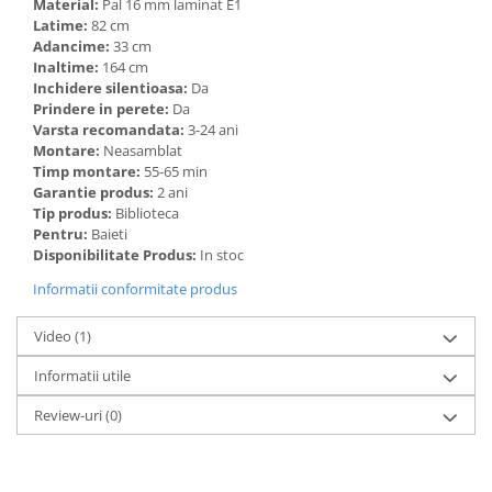
Material:
Pal 16 mm laminat E1
Latime:
82 cm
Adancime:
33 cm
Inaltime:
164 cm
Inchidere silentioasa:
Da
Prindere in perete:
Da
Varsta recomandata:
3-24 ani
Montare:
Neasamblat
Timp montare:
55-65 min
Garantie produs:
2 ani
Tip produs:
Biblioteca
Pentru:
Baieti
Disponibilitate Produs:
In stoc
Informatii conformitate produs
Video
(1)
Informatii utile
Review-uri
(0)