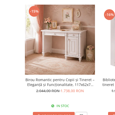
-15%
-16%
Birou Romantic pentru Copii și Tineret –
Bibliot
Eleganță și Funcționalitate, 117x62x75
tineret
cm
2.044,00 RON
1.738,00 RON
1
IN STOC