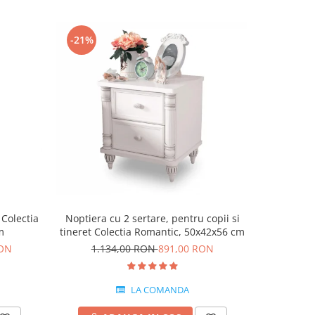
-21%
-15%
 Colectia
Noptiera cu 2 sertare, pentru copii si
Dulap cu 
m
tineret Colectia Romantic, 50x42x56 cm
Romant
RON
1.134,00 RON
891,00 RON
4.5
LA COMANDA