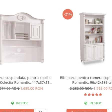
-21%
eca suspendata, pentru copii si
Biblioteca pentru camera copii
 Colectia Romantic, 117x37x119
Romantic, 96x42x186 c
cm
.974,00 RON
1.659,00 RON
2.282,00 RON
1.793,00 
IN STOC
IN STOC