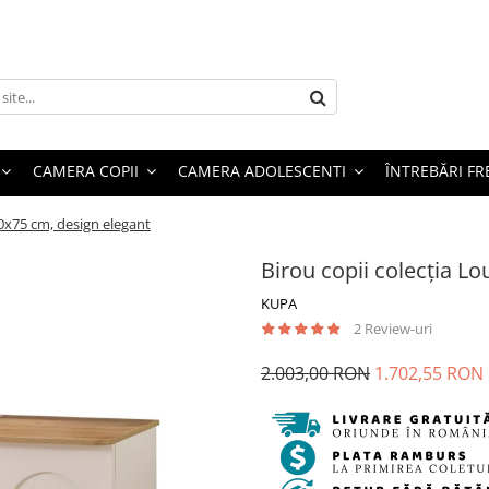
CAMERA COPII
CAMERA ADOLESCENTI
ÎNTREBĂRI F
60x75 cm, design elegant
Birou copii colecția L
KUPA
2 Review-uri
2.003,00 RON
1.702,55 RON