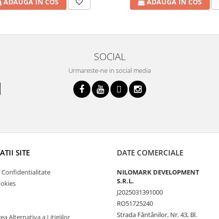
ADAUGA IN COS
ADAUGA IN COS
SOCIAL
Urmareste-ne in social media
TII SITE
DATE COMERCIALE
e Confidentialitate
NILOMARK DEVELOPMENT
S.R.L.
ookies
J2025031391000
RO51725240
Strada Fântânilor, Nr. 43, Bl.
a Alternativa a Litigiilor