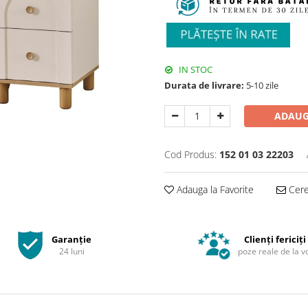
IN STOC
Durata de livrare:
5-10 zile
ADAUG
Cod Produs:
152 01 03 22203
Adauga la Favorite
Cere 
Garanție
Clienți fericiți
24 luni
poze reale de la v