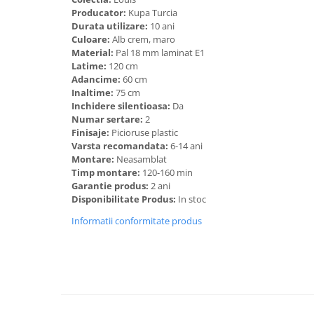
Producator:
Kupa Turcia
Durata utilizare:
10 ani
Culoare:
Alb crem, maro
Material:
Pal 18 mm laminat E1
Latime:
120 cm
Adancime:
60 cm
Inaltime:
75 cm
Inchidere silentioasa:
Da
Numar sertare:
2
Finisaje:
Picioruse plastic
Varsta recomandata:
6-14 ani
Montare:
Neasamblat
Timp montare:
120-160 min
Garantie produs:
2 ani
Disponibilitate Produs:
In stoc
Informatii conformitate produs