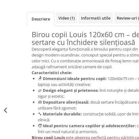
Video
(1)
Informatii utile
Review-uri
Descriere
Birou copii Louis 120x60 cm – d
sertare cu închidere silențioasă
Descoperă eleganța funcțională a biroului pentru copii din
design modern-scandinav, conceput special pentru a stimul
celor mici. Cu o combinație armonioasă de finisaj lemn natu
adaugă rafinament oricărei camere de copil.
Caracteristici cheie:
🪑
Dimensiuni ideale pentru copii:
120x60x75 cm – s
laptop sau activități creative;
🌿
Design elegant și prietenos:
linii rotunjite și deta
sigur și estetic;
🧰
Depozitare silențioasă:
două sertare încăpătoare
utilizare fără zgomot;
🔧
Materiale durabile:
construcție solidă, ușor de într
zilnică;
🧒
Ideal pentru camera copiilor și adolescenților:
c
într-un mod natural și armonios.
Birou copii Louis
este alegerea perfectă pentru părinții c