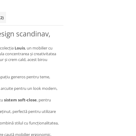
(2)
esign scandinav,
 colecția
Louis
, un mobilier cu
a concentrarea și creativitatea
r și crem cald, acest birou
pațiu generos pentru teme,
lii arcuite pentru un look modern,
 cu
sistem soft-close
, pentru
eținut, perfectă pentru utilizare
ombină stilul cu funcționalitatea,
are caută mobilier ergonomic,