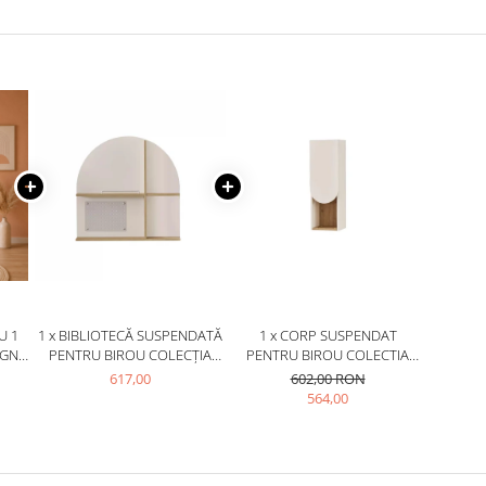
U 1
1 x BIBLIOTECĂ SUSPENDATĂ
1 x CORP SUSPENDAT
IGN
PENTRU BIROU COLECȚIA
PENTRU BIROU COLECTIA
 CM
LOUIS, 90X15X90 CM
LOUIS, 30X28X90 CM
617,00
602,00 RON
564,00