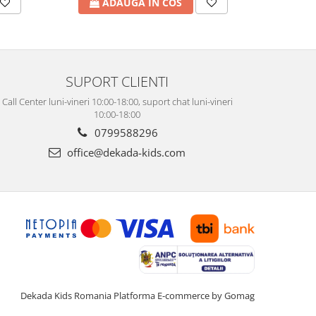
ADAUGA IN COS
A
SUPORT CLIENTI
Call Center luni-vineri 10:00-18:00, suport chat luni-vineri
10:00-18:00
0799588296
office@dekada-kids.com
Dekada Kids Romania
Platforma E-commerce by Gomag