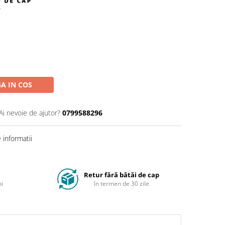
A IN COS
Ai nevoie de ajutor?
0799588296
informatii
Retur fără bătăi de cap
oi
în termen de 30 zile