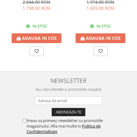
Funcționalitate, 117x62x75
Colectia Romantic,
2.044,00 RON
1.974,00 RON
cm
117x37x119 cm
1.738,00 RON
1.659,00 RON
IN STOC
IN STOC
ADAUGA IN COS
ADAUGA IN COS
NEWSLETTER
Nu rata ofertele si promotiile noastre
Vreau sa primesc newsletter cu promotiile
magazinului. Afla mai multe in
Politica de
Confidentialitate