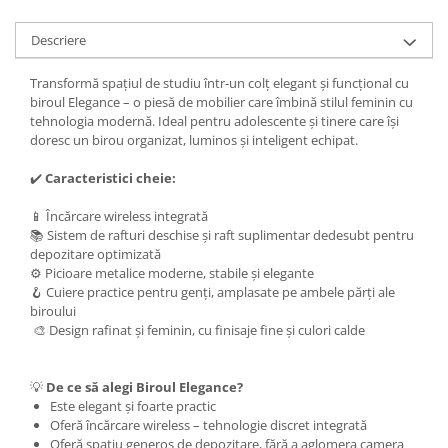
Descriere
Transformă spațiul de studiu într-un colț elegant și funcțional cu
biroul Elegance – o piesă de mobilier care îmbină stilul feminin cu
tehnologia modernă. Ideal pentru adolescente și tinere care își
doresc un birou organizat, luminos și inteligent echipat.
✔️
Caracteristici cheie:
📱 Încărcare wireless integrată
📚 Sistem de rafturi deschise și raft suplimentar dedesubt pentru
depozitare optimizată
⚙️ Picioare metalice moderne, stabile și elegante
🪝 Cuiere practice pentru genți, amplasate pe ambele părți ale
biroului
🎨 Design rafinat și feminin, cu finisaje fine și culori calde
💡
De ce să alegi Biroul Elegance?
Este elegant și foarte practic
Oferă încărcare wireless – tehnologie discret integrată
Oferă spațiu generos de depozitare, fără a aglomera camera