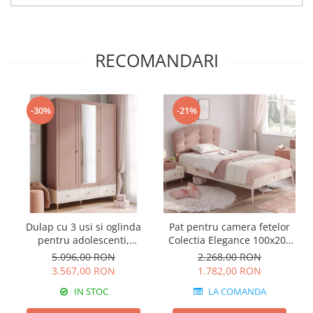
RECOMANDARI
-30%
-21%
Dulap cu 3 usi si oglinda
Pat pentru camera fetelor
pentru adolescenti,
Colectia Elegance 100x200
145x210x59 cm, colectia
cm
5.096,00 RON
2.268,00 RON
Elegance
3.567,00 RON
1.782,00 RON
IN STOC
LA COMANDA