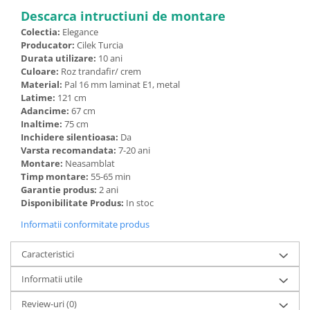
Descarca intructiuni de montare
Colectia:
Elegance
Producator:
Cilek Turcia
Durata utilizare:
10 ani
Culoare:
Roz trandafir/ crem
Material:
Pal 16 mm laminat E1, metal
Latime:
121 cm
Adancime:
67 cm
Inaltime:
75 cm
Inchidere silentioasa:
Da
Varsta recomandata:
7-20 ani
Montare:
Neasamblat
Timp montare:
55-65 min
Garantie produs:
2 ani
Disponibilitate Produs:
In stoc
Informatii conformitate produs
Caracteristici
Informatii utile
Review-uri
(0)