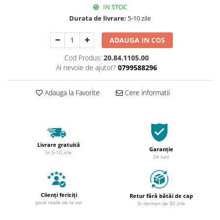
IN STOC
Durata de livrare:
5-10 zile
ADAUGA IN COS
Cod Produs:
20.84.1105.00
Ai nevoie de ajutor?
0799588296
Adauga la Favorite
Cere informatii
Livrare gratuită
Garanție
în 5-10 zile
24 luni
Clienți fericiți
Retur fără bătăi de cap
poze reale de la voi
în termen de 30 zile