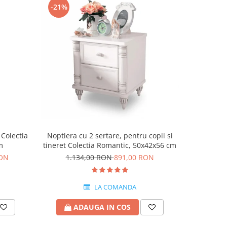
-21%
-15%
 Colectia
Noptiera cu 2 sertare, pentru copii si
Dulap cu 
m
tineret Colectia Romantic, 50x42x56 cm
Romant
RON
1.134,00 RON
891,00 RON
4.5
LA COMANDA
ADAUGA IN COS
A