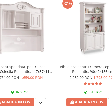
-21%
eca suspendata, pentru copii si
Biblioteca pentru camera copii
 Colectia Romantic, 117x37x119
Romantic, 96x42x186 c
cm
.974,00 RON
1.659,00 RON
2.282,00 RON
1.793,00 
IN STOC
IN STOC
ADAUGA IN COS
ADAUGA IN COS