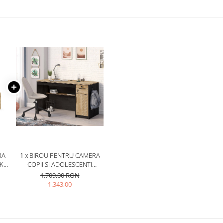
RA
1 x BIROU PENTRU CAMERA
CK
COPII SI ADOLESCENTI
138X58X76 CM COLECTIA
1.709,00 RON
BLACK
1.343,00