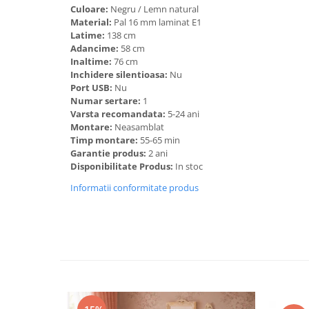
Culoare:
Negru / Lemn natural
Material:
Pal 16 mm laminat E1
Latime:
138 cm
Adancime:
58 cm
Inaltime:
76 cm
Inchidere silentioasa:
Nu
Port USB:
Nu
Numar sertare:
1
Varsta recomandata:
5-24 ani
Montare:
Neasamblat
Timp montare:
55-65 min
Garantie produs:
2 ani
Disponibilitate Produs:
In stoc
Informatii conformitate produs