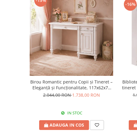
-15%
-16%
Birou Romantic pentru Copii și Tineret –
Bibliot
Eleganță și Funcționalitate, 117x62x75
tineret
cm
2.044,00 RON
1.738,00 RON
1
IN STOC
ADAUGA IN COS