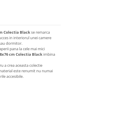
m Colectia Black
se remarca
ucces in interiorul unei camere
 sau dormitor.
perii pana la cele mai mici
58x76 cm Colectia Black
imbina
u a crea aceasta colectie
 material este renumit nu numai
ile accesibile.