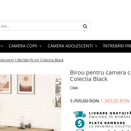
CAMERA COPII
CAMERA ADOLESCENTI
ÎNTREBĂRI F
olescenti 138x58x76 cm Colectia Black
Birou pentru camera c
Colectia Black
Cilek
1.709,00 RON
1.343,00 RON