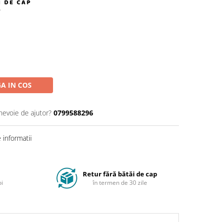
A IN COS
 nevoie de ajutor?
0799588296
informatii
Retur fără bătăi de cap
oi
în termen de 30 zile