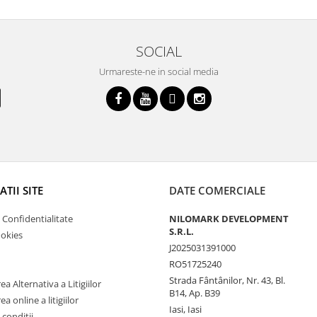
SOCIAL
Urmareste-ne in social media
TII SITE
DATE COMERCIALE
e Confidentialitate
NILOMARK DEVELOPMENT
S.R.L.
ookies
J2025031391000
RO51725240
Strada Fântânilor, Nr. 43, Bl.
a Alternativa a Litigiilor
B14, Ap. B39
a online a litigiilor
Iasi, Iasi
 conditii