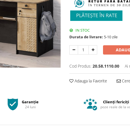
IN STOC
Durata de livrare:
5-10 zile
ADAUG
Cod Produs:
20.58.1110.00
Ai
Adauga la Favorite
Cere 
Garanție
Clienți fericiți
24 luni
poze reale de la v