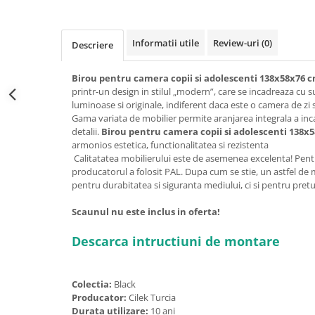
Informatii utile
Review-uri
(0)
Descriere
Birou pentru camera copii si adolescenti 138x58x76 c
printr-un design in stilul „modern”, care se incadreaza cu s
luminoase si originale, indiferent daca este o camera de zi
Gama variata de mobilier permite aranjarea integrala a inca
detalii.
Birou pentru camera copii si adolescenti 138x
armonios estetica, functionalitatea si rezistenta
Calitatatea mobilierului este de asemenea excelenta! Pentr
producatorul a folosit PAL. Dupa cum se stie, un astfel de
pentru durabitatea si siguranta mediului, ci si pentru pretur
Scaunul nu este inclus in oferta!
Descarca intructiuni de montare
Colectia:
Black
Producator:
Cilek Turcia
Durata utilizare:
10 ani