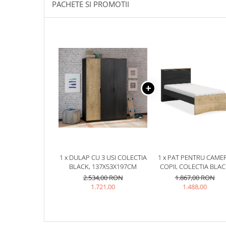
PACHETE SI PROMOTII
1 x DULAP CU 3 USI COLECTIA
1 x PAT PENTRU CAME
BLACK, 137X53X197CM
COPII, COLECTIA BLA
(100X200 CM)
2.534,00 RON
1.867,00 RON
1.721,00
1.488,00