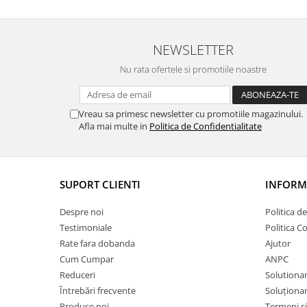
NEWSLETTER
Nu rata ofertele si promotiile noastre
Vreau sa primesc newsletter cu promotiile magazinului.
Afla mai multe in
Politica de Confidentialitate
SUPORT CLIENTI
INFORMA
Despre noi
Politica d
Testimoniale
Politica C
Rate fara dobanda
Ajutor
Cum Cumpar
ANPC
Reduceri
Solutionare
Întrebări frecvente
Soluționare
Produse noi
Termeni si