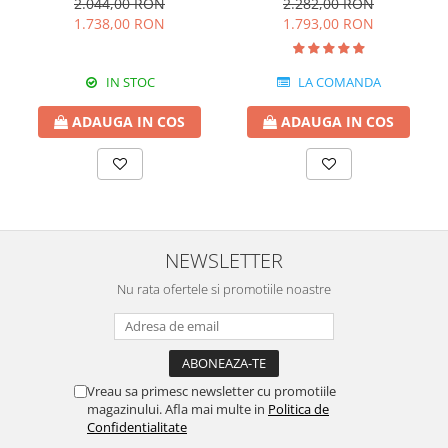
2.044,00 RON
2.282,00 RON
cm
1.738,00 RON
1.793,00 RON
IN STOC
LA COMANDA
ADAUGA IN COS
ADAUGA IN COS
NEWSLETTER
Nu rata ofertele si promotiile noastre
Vreau sa primesc newsletter cu promotiile
magazinului. Afla mai multe in
Politica de
Confidentialitate