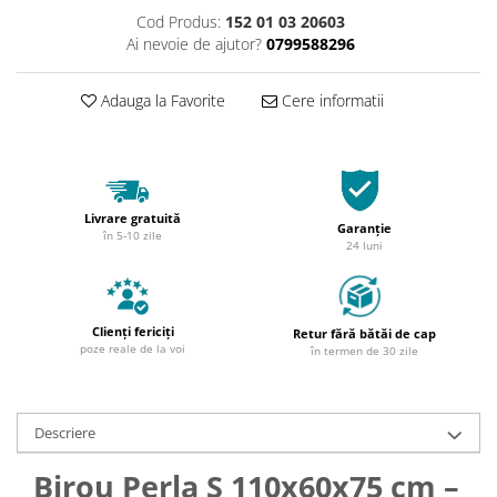
Cod Produs:
152 01 03 20603
Ai nevoie de ajutor?
0799588296
Adauga la Favorite
Cere informatii
Livrare gratuită
Garanție
în 5-10 zile
24 luni
Clienți fericiți
Retur fără bătăi de cap
poze reale de la voi
în termen de 30 zile
Descriere
Birou Perla S 110x60x75 cm –