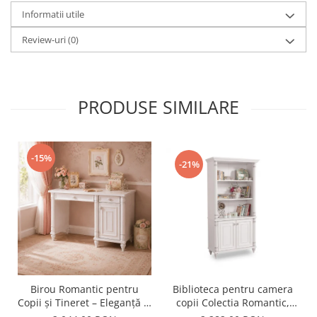
Informatii utile
Review-uri
(0)
PRODUSE SIMILARE
-15%
-21%
Birou Romantic pentru
Biblioteca pentru camera
Copii și Tineret – Eleganță și
copii Colectia Romantic,
Funcționalitate, 117x62x75
96x42x186 cm