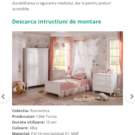
durabilitatea si siguranta mediului, dar si pentru preturi
accesibile.
Descarca intructiuni de montare
Colectia:
Romantica
Producator:
Cilek Turcia
Durata utilizare:
10 ani
Culoare:
Alba
Material:
Pal 16 mm laminat E1, Mdf