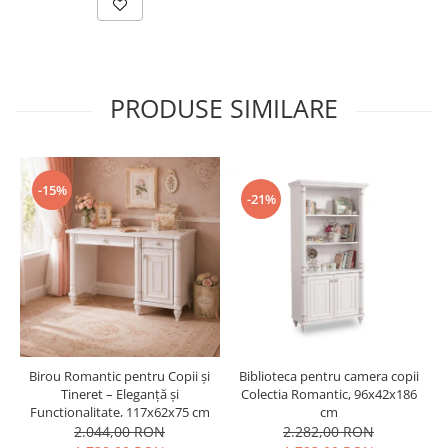
PRODUSE SIMILARE
-15%
-21%
Biblioteca pentru camera copii
Birou Romantic pentru Copii și
Colectia Romantic, 96x42x186
Tineret – Eleganță și
cm
Funcționalitate, 117x62x75 cm
2.282,00 RON
2.044,00 RON