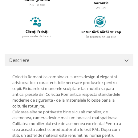
Garanție
în 5-10 zile
24 luni
Clienți fericiți
Retur fără bătăi de cap
poze reale de la voi
în termen de 30 zile
Descriere
Colectia Romantica combina cu succes designul elegant si
aristocratic cu caracteristicile necesare produselor pentru
copii. Picioarele si manerele sculptate fac mobila sa para
antica, piesele din Colectia Romantica respecta standardele
moderne de siguranta - de la materialele folosite pana la
colturile rotunjite.
Culoarea alba se potriveste bine si cu alt mobilier, de
asemenea, camera devine mai luminoasa si mai spatioasa.
Calitatea mobilierului este de asemenea excelenta! Pentru a
crea aceasta colectie, producatorul a folosit PAL. Dupa cum
stiti, un astfel de material este renumit nu numai pentru