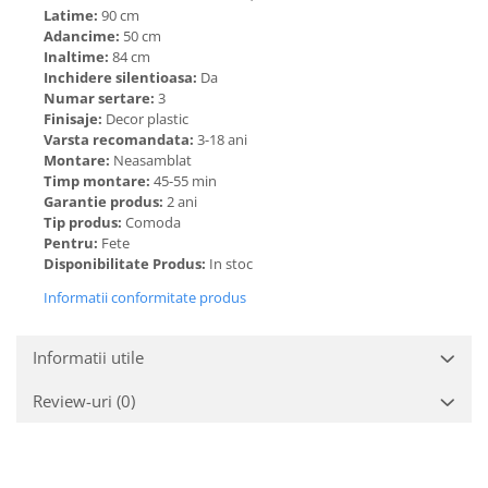
Latime:
90 cm
Adancime:
50 cm
Inaltime:
84 cm
Inchidere silentioasa:
Da
Numar sertare:
3
Finisaje:
Decor plastic
Varsta recomandata:
3-18 ani
Montare:
Neasamblat
Timp montare:
45-55 min
Garantie produs:
2 ani
Tip produs:
Comoda
Pentru:
Fete
Disponibilitate Produs:
In stoc
Informatii conformitate produs
Informatii utile
Review-uri
(0)