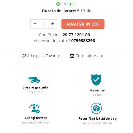
IN STOC
Durata de livrare:
5-10 zile
ADAUGA IN COS
Cod Produs:
20.77.1201.00
Ai nevoie de ajutor?
0799588296
Adauga la Favorite
Cere informatii
Livrare gratuită
Garanție
în 5-10 zile
24 luni
Clienți fericiți
Retur fără bătăi de cap
poze reale de la voi
în termen de 30 zile