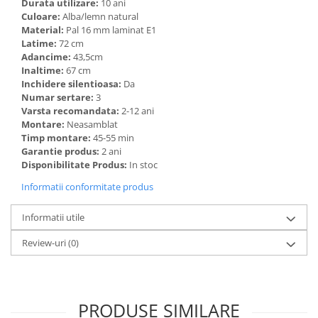
Durata utilizare:
10 ani
Culoare:
Alba/lemn natural
Material:
Pal 16 mm laminat E1
Latime:
72 cm
Adancime:
43,5cm
Inaltime:
67 cm
Inchidere silentioasa:
Da
Numar sertare:
3
Varsta recomandata:
2-12 ani
Montare:
Neasamblat
Timp montare:
45-55 min
Garantie produs:
2 ani
Disponibilitate Produs:
In stoc
Informatii conformitate produs
Informatii utile
Review-uri
(0)
PRODUSE SIMILARE