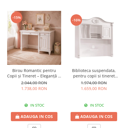
-15%
-16%
Birou Romantic pentru
Biblioteca suspendata,
Copii și Tineret – Eleganță și
pentru copii si tineret
Funcționalitate, 117x62x75
Colectia Romantic,
2.044,00 RON
1.974,00 RON
cm
117x37x119 cm
1.738,00 RON
1.659,00 RON
IN STOC
IN STOC
ADAUGA IN COS
ADAUGA IN COS