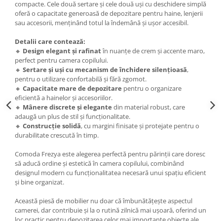
compacte. Cele două sertare și cele două uși cu deschidere simplă
oferă o capacitate generoasă de depozitare pentru haine, lenjerii
sau accesorii, menținând totul la îndemână și ușor accesibil.
Detalii care contează:
🔸
Design elegant și rafinat
în nuanțe de crem și accente maro,
perfect pentru camera copilului.
🔸
Sertare și uși cu mecanism de închidere silențioasă
,
pentru o utilizare confortabilă și fără zgomot.
🔸
Capacitate mare de depozitare
pentru o organizare
eficientă a hainelor și accesoriilor.
🔸
Mânere discrete și elegante
din material robust, care
adaugă un plus de stil și funcționalitate.
🔸
Construcție solidă
, cu margini finisate și protejate pentru o
durabilitate crescută în timp.
Comoda Frezya este alegerea perfectă pentru părinții care doresc
să aducă ordine și estetică în camera copilului, combinând
designul modern cu funcționalitatea necesară unui spațiu eficient
și bine organizat.
Această piesă de mobilier nu doar că îmbunătățește aspectul
camerei, dar contribuie și la o rutină zilnică mai ușoară, oferind un
loc practic pentru depozitarea celor mai importante obiecte ale