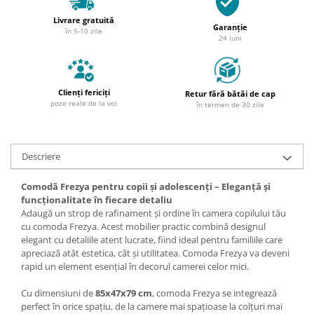
Livrare gratuită
Garanție
în 5-10 zile
24 luni
Clienți fericiți
Retur fără bătăi de cap
poze reale de la voi
în termen de 30 zile
Descriere
Comodă Frezya pentru copii și adolescenți – Eleganță și
funcționalitate în fiecare detaliu
Adaugă un strop de rafinament și ordine în camera copilului tău
cu comoda Frezya. Acest mobilier practic combină designul
elegant cu detaliile atent lucrate, fiind ideal pentru familiile care
apreciază atât estetica, cât și utilitatea. Comoda Frezya va deveni
rapid un element esențial în decorul camerei celor mici.
Cu dimensiuni de
85x47x79 cm
, comoda Frezya se integrează
perfect în orice spațiu, de la camere mai spațioase la colțuri mai