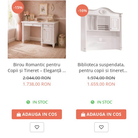
-15%
-16%
Birou Romantic pentru
Biblioteca suspendata,
Copii și Tineret – Eleganță și
pentru copii si tineret
Funcționalitate, 117x62x75
Colectia Romantic,
2.044,00 RON
1.974,00 RON
cm
117x37x119 cm
1.738,00 RON
1.659,00 RON
IN STOC
IN STOC
ADAUGA IN COS
ADAUGA IN COS