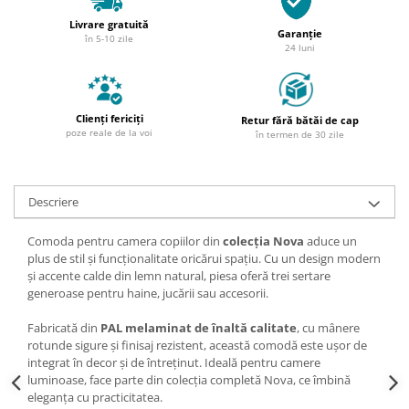
Livrare gratuită
Garanție
în 5-10 zile
24 luni
Clienți fericiți
Retur fără bătăi de cap
poze reale de la voi
în termen de 30 zile
Descriere
Comoda pentru camera copiilor din
colecția Nova
aduce un
plus de stil și funcționalitate oricărui spațiu. Cu un design modern
și accente calde din lemn natural, piesa oferă trei sertare
generoase pentru haine, jucării sau accesorii.
Fabricată din
PAL melaminat de înaltă calitate
, cu mânere
rotunde sigure și finisaj rezistent, această comodă este ușor de
integrat în decor și de întreținut. Ideală pentru camere
luminoase, face parte din colecția completă Nova, ce îmbină
eleganța cu practicitatea.