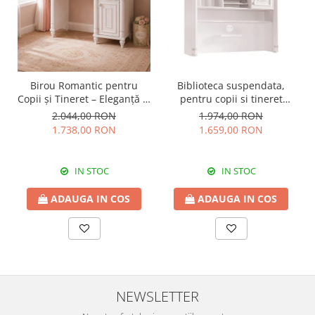
Birou Romantic pentru
Biblioteca suspendata,
Copii și Tineret – Eleganță și
pentru copii si tineret
Funcționalitate, 117x62x75
Colectia Romantic,
2.044,00 RON
1.974,00 RON
cm
117x37x119 cm
1.738,00 RON
1.659,00 RON
IN STOC
IN STOC
ADAUGA IN COS
ADAUGA IN COS
NEWSLETTER