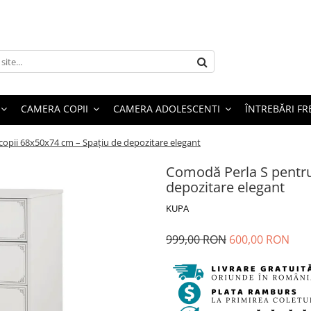
CAMERA COPII
CAMERA ADOLESCENTI
ÎNTREBĂRI F
opii 68x50x74 cm – Spațiu de depozitare elegant
Comodă Perla S pentru
depozitare elegant
KUPA
999,00 RON
600,00 RON