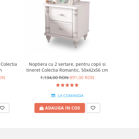
-15%
 Colectia
Noptiera cu 2 sertare, pentru copii si
Dulap cu 
m
tineret Colectia Romantic, 50x42x56 cm
Romant
RON
1.134,00 RON
891,00 RON
4.5
LA COMANDA
ADAUGA IN COS
A