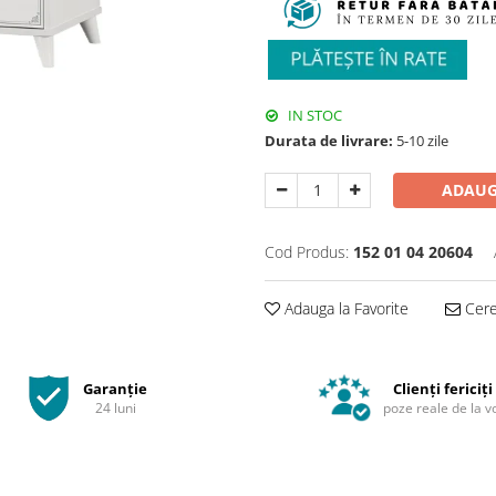
IN STOC
Durata de livrare:
5-10 zile
ADAUG
Cod Produs:
152 01 04 20604
Adauga la Favorite
Cere 
Garanție
Clienți fericiți
24 luni
poze reale de la v