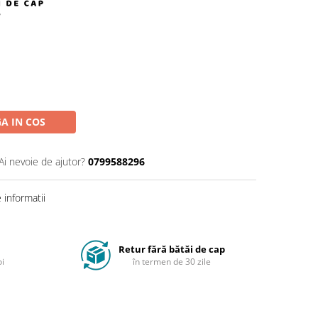
A IN COS
Ai nevoie de ajutor?
0799588296
informatii
Retur fără bătăi de cap
oi
în termen de 30 zile