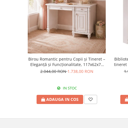
Birou Romantic pentru Copii și Tineret –
Bibliot
Eleganță și Funcționalitate, 117x62x75
tineret
cm
2.044,00 RON
1.738,00 RON
1
IN STOC
ADAUGA IN COS