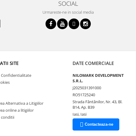
SOCIAL
Urmareste-ne in social media
TII SITE
DATE COMERCIALE
e Confidentialitate
NILOMARK DEVELOPMENT
S.R.L.
ookies
J2025031391000
RO51725240
Strada Fântânilor, Nr. 43, Bl.
a Alternativa a Litigiilor
B14, Ap. B39
a online a litigiilor
Iasi, Iasi
 conditii
Contacteaza-ne