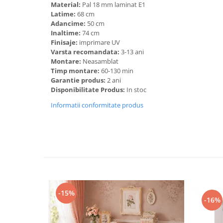
Material:
Pal 18 mm laminat E1
Latime:
68 cm
Adancime:
50 cm
Inaltime:
74 cm
Finisaje:
imprimare UV
Varsta recomandata:
3-13 ani
Montare:
Neasamblat
Timp montare:
60-130 min
Garantie produs:
2 ani
Disponibilitate Produs:
In stoc
Informatii conformitate produs
-15%
-16%