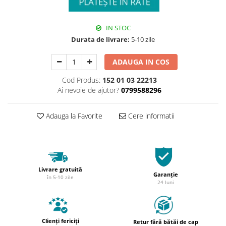
IN STOC
Durata de livrare:
5-10 zile
ADAUGA IN COS
Cod Produs:
152 01 03 22213
Ai nevoie de ajutor?
0799588296
Adauga la Favorite
Cere informatii
Livrare gratuită
Garanție
în 5-10 zile
24 luni
Clienți fericiți
Retur fără bătăi de cap