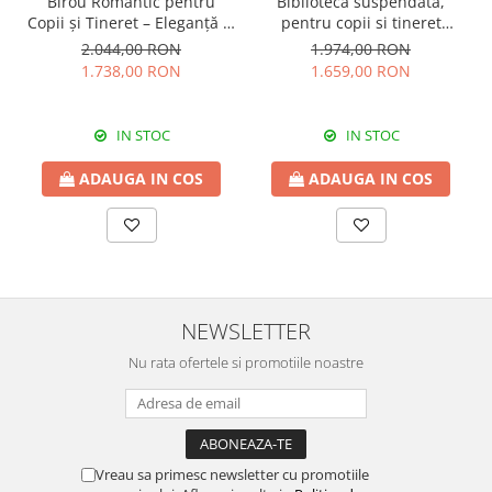
Birou Romantic pentru
Biblioteca suspendata,
Copii și Tineret – Eleganță și
pentru copii si tineret
Funcționalitate, 117x62x75
Colectia Romantic,
2.044,00 RON
1.974,00 RON
cm
117x37x119 cm
1.738,00 RON
1.659,00 RON
IN STOC
IN STOC
ADAUGA IN COS
ADAUGA IN COS
NEWSLETTER
Nu rata ofertele si promotiile noastre
Vreau sa primesc newsletter cu promotiile