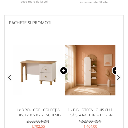
poze reale de la voi
în termen de 30 zile
PACHETE SI PROMOTII
1 x BIROU COPII COLECȚIA
1 x BIBLIOTECĂ LOUIS CU 1
1 x B
LOUIS, 120X60X75 CM, DESIGN
UȘĂ ȘI 4 RAFTURI – DESIGN
PEN
ELEGANT
SCANDINAV, 70X35X174 CM
L
2.003,00 RON
1.627,00 RON
1.702,55
1.464,00