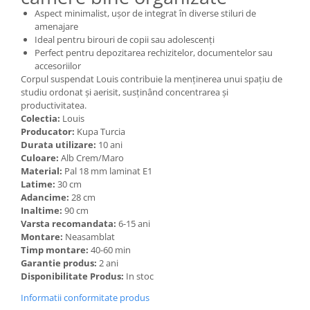
Aspect minimalist, ușor de integrat în diverse stiluri de
amenajare
Ideal pentru birouri de copii sau adolescenți
Perfect pentru depozitarea rechizitelor, documentelor sau
accesoriilor
Corpul suspendat Louis contribuie la menținerea unui spațiu de
studiu ordonat și aerisit, susținând concentrarea și
productivitatea.
Colectia:
Louis
Producator:
Kupa Turcia
Durata utilizare:
10 ani
Culoare:
Alb Crem/Maro
Material:
Pal 18 mm laminat E1
Latime:
30 cm
Adancime:
28 cm
Inaltime:
90 cm
Varsta recomandata:
6-15 ani
Montare:
Neasamblat
Timp montare:
40-60 min
Garantie produs:
2 ani
Disponibilitate Produs:
In stoc
Informatii conformitate produs