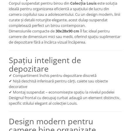
Corpul suspendat pentru birou din
Colecția Louis
este soluția
ideală pentru organizarea eficientă a spațiului de lucru din
camera copilului sau a adolescentului. Cu un design modern, linii
curate și detalii rotunjite elegante, acest dulap suspendat
completează perfect un birou contemporan.
Dimensiunile compacte de
30x28x90 cm
îl fac ideal pentru
camere de dimensiuni mici sau medii, oferind spațiu suplimentar
de depozitare fără a încărca vizual încăperea.
Spațiu inteligent de
depozitare
✔ Compartiment închis pentru depozitare discretă
✔ Nişă deschisă inferioară pentru cărți, caiete sau obiecte
decorative
✔ Montaj suspendat – economisește spațiu la nivelul podelei
Designul frontal cu decupaj curbat adaugă un element distinctiv,
specific stilului elegant al colecției Louis.
Design modern pentru
camere bine organizate