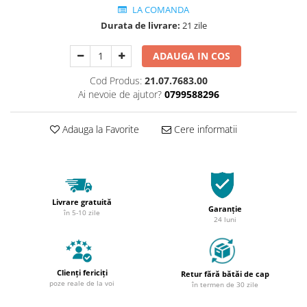
LA COMANDA
Durata de livrare:
21 zile
ADAUGA IN COS
Cod Produs:
21.07.7683.00
Ai nevoie de ajutor?
0799588296
Adauga la Favorite
Cere informatii
Livrare gratuită
Garanție
în 5-10 zile
24 luni
Clienți fericiți
Retur fără bătăi de cap
poze reale de la voi
în termen de 30 zile