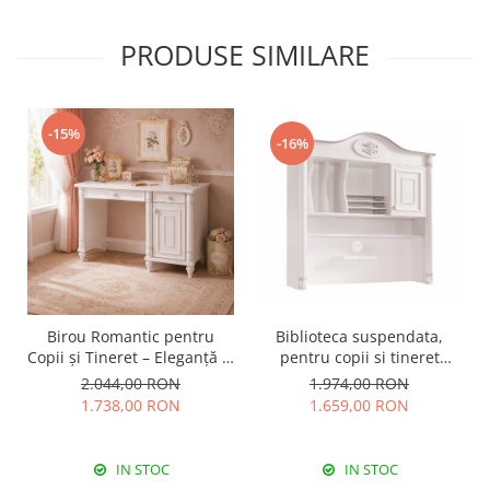
PRODUSE SIMILARE
-15%
-16%
Birou Romantic pentru
Biblioteca suspendata,
Copii și Tineret – Eleganță și
pentru copii si tineret
Funcționalitate, 117x62x75
Colectia Romantic,
2.044,00 RON
1.974,00 RON
cm
117x37x119 cm
1.738,00 RON
1.659,00 RON
IN STOC
IN STOC