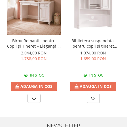
Birou Romantic pentru
Biblioteca suspendata,
Copii și Tineret – Eleganță și
pentru copii si tineret
Funcționalitate, 117x62x75
Colectia Romantic,
2.044,00 RON
1.974,00 RON
cm
117x37x119 cm
1.738,00 RON
1.659,00 RON
IN STOC
IN STOC
ADAUGA IN COS
ADAUGA IN COS
NEWSLETTER