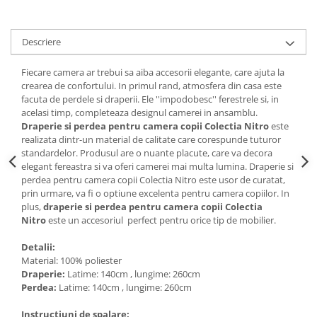
Descriere
Fiecare camera ar trebui sa aiba accesorii elegante, care ajuta la
crearea de confortului. In primul rand, atmosfera din casa este
facuta de perdele si draperii. Ele ''impodobesc'' ferestrele si, in
acelasi timp, completeaza designul camerei in ansamblu.
Draperie si perdea pentru camera copii Colectia Nitro
este
realizata dintr-un material de calitate care corespunde tuturor
standardelor. Produsul are o nuante placute, care va decora
elegant fereastra si va oferi camerei mai multa lumina. Draperie si
perdea pentru camera copii Colectia Nitro este usor de curatat,
prin urmare, va fi o optiune excelenta pentru camera copiilor. In
plus,
draperie si perdea pentru camera copii Colectia
Nitro
este un accesoriul perfect pentru orice tip de mobilier.
Detalii:
Material: 100% poliester
Draperie:
Latime: 140cm , lungime: 260cm
Perdea:
Latime: 140cm , lungime: 260cm
Instructiuni de spalare: