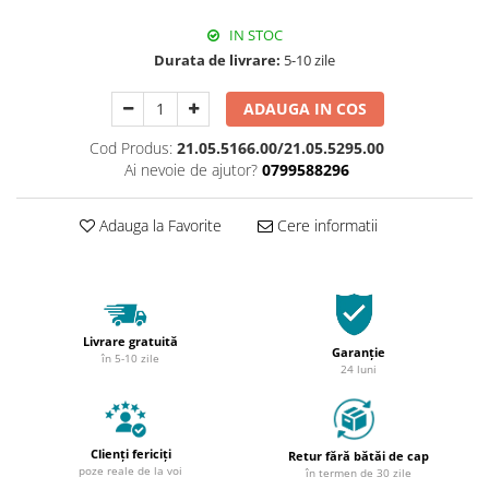
IN STOC
Durata de livrare:
5-10 zile
ADAUGA IN COS
Cod Produs:
21.05.5166.00/21.05.5295.00
Ai nevoie de ajutor?
0799588296
Adauga la Favorite
Cere informatii
Livrare gratuită
Garanție
în 5-10 zile
24 luni
Clienți fericiți
Retur fără bătăi de cap
poze reale de la voi
în termen de 30 zile