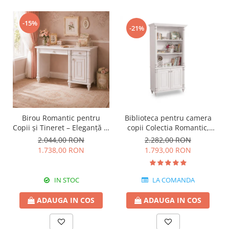
-15%
-21%
Birou Romantic pentru
Biblioteca pentru camera
Copii și Tineret – Eleganță și
copii Colectia Romantic,
Funcționalitate, 117x62x75
96x42x186 cm
2.044,00 RON
2.282,00 RON
cm
1.738,00 RON
1.793,00 RON
IN STOC
LA COMANDA
ADAUGA IN COS
ADAUGA IN COS