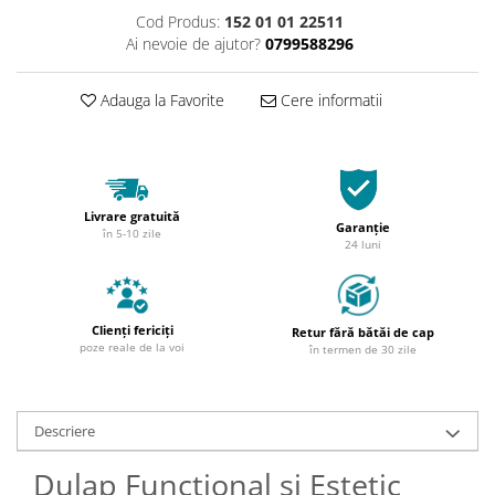
Cod Produs:
152 01 01 22511
Ai nevoie de ajutor?
0799588296
Adauga la Favorite
Cere informatii
Livrare gratuită
Garanție
în 5-10 zile
24 luni
Clienți fericiți
Retur fără bătăi de cap
poze reale de la voi
în termen de 30 zile
Descriere
Dulap Functional si Estetic