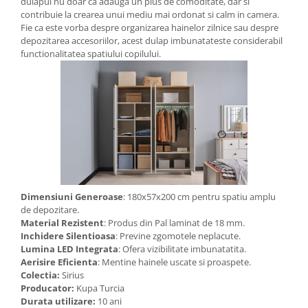
dulapul nu doar ca adauga un plus de comoditate, dar si
contribuie la crearea unui mediu mai ordonat si calm in camera.
Fie ca este vorba despre organizarea hainelor zilnice sau despre
depozitarea accesoriilor, acest dulap imbunatateste considerabil
functionalitatea spatiului copilului.
Dimensiuni Generoase
: 180x57x200 cm pentru spatiu amplu
de depozitare.
Material Rezistent
: Produs din Pal laminat de 18 mm.
Inchidere Silentioasa
: Previne zgomotele neplacute.
Lumina LED Integrata
: Ofera vizibilitate imbunatatita.
Aerisire Eficienta
: Mentine hainele uscate si proaspete.
Colectia:
Sirius
Producator:
Kupa Turcia
Durata utilizare:
10 ani