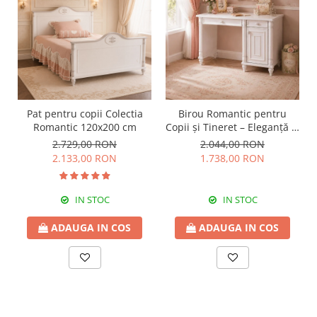
Pat pentru copii Colectia
Birou Romantic pentru
Romantic 120x200 cm
Copii și Tineret – Eleganță și
Funcționalitate, 117x62x75
2.729,00 RON
2.044,00 RON
cm
2.133,00 RON
1.738,00 RON
IN STOC
IN STOC
ADAUGA IN COS
ADAUGA IN COS