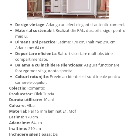
Design vintage
: Adauga un efect elegant si autentic camerei.
Material sustenabil
: Realizat din PAL, durabil si sigur pentru
mediu.
Dimensiuni practice
: Latime: 170 cm, Inaltime: 210 cm,
Adancime: 64 cm.
Depozitare eficienta
: Rafturi si sertare multiple, bine
compartimentate.
Balamale cu inchidere silentioasa
: Asigura functionare
fara zgomot si siguranta sporita.
Colturi rotunjite
: Previn accidentele si sunt ideale pentru
camerele copiilor.
Colectia:
Romantic
Producator:
Cilek Turcia
Durata utilizare:
10 ani
Culoare:
Alba
Material:
Pal 16 mm laminat E1, Mdf
Latime:
170 cm
Adancime:
64 cm
Inaltime:
210 cm
Inchidere silentioasa:
Da