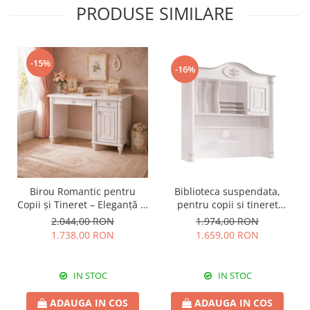
PRODUSE SIMILARE
-15%
-16%
Birou Romantic pentru
Biblioteca suspendata,
Copii și Tineret – Eleganță și
pentru copii si tineret
Funcționalitate, 117x62x75
Colectia Romantic,
2.044,00 RON
1.974,00 RON
cm
117x37x119 cm
1.738,00 RON
1.659,00 RON
IN STOC
IN STOC
ADAUGA IN COS
ADAUGA IN COS