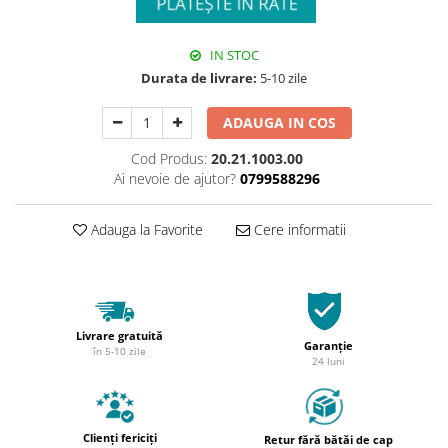
IN STOC
Durata de livrare:
5-10 zile
ADAUGA IN COS
Cod Produs:
20.21.1003.00
Ai nevoie de ajutor?
0799588296
Adauga la Favorite
Cere informatii
Livrare gratuită
Garanție
în 5-10 zile
24 luni
Clienți fericiți
Retur fără bătăi de cap