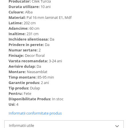
Producator:
Cilek Turcia
Durata utilizare:
10 ani
Culoare:
Alba
Material:
Pal 16 mm laminat E1, Mdf
Latime:
202 cm
Adancime:
60 cm
Inaltime:
231 cm
Inchidere silentioasa:
Da
Prindere in perete:
Da
Numar sertare:
2
Finisaje:
Decor floral
Varsta recomandata:
3-24 ani
Aerisire dulap:
Da
Montare:
Neasamblat
Timp montare:
85-95 min
Garantie produs:
2 ani
Tip produs:
Dulap
Pentru:
Fete
Disponibilitate Produs:
In stoc
Usi:
4
Informatii conformitate produs
Informatii utile