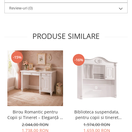
Review-uri
(0)
PRODUSE SIMILARE
-15%
-16%
Birou Romantic pentru
Biblioteca suspendata,
Copii și Tineret – Eleganță și
pentru copii si tineret
Funcționalitate, 117x62x75
Colectia Romantic,
2.044,00 RON
1.974,00 RON
cm
117x37x119 cm
1.738,00 RON
1.659,00 RON