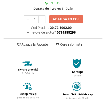
IN STOC
Durata de livrare:
5-10 zile
ADAUGA IN COS
Cod Produs:
20.72.1002.00
Ai nevoie de ajutor?
0799588296
Adauga la Favorite
Cere informatii
Livrare gratuită
Garanție
în 5-10 zile
24 luni
Clienți fericiți
Retur fără bătăi de cap
poze reale de la voi
în termen de 30 zile