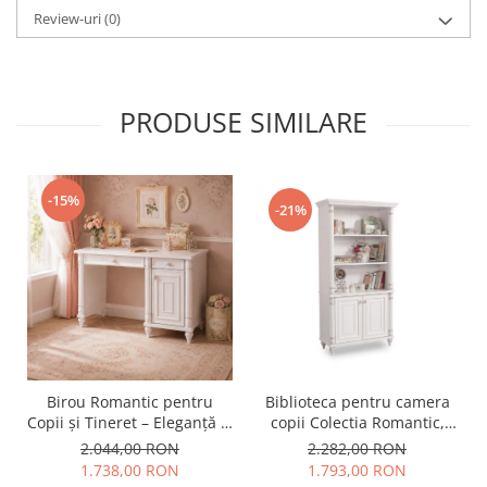
Review-uri
(0)
PRODUSE SIMILARE
-15%
-21%
Birou Romantic pentru
Biblioteca pentru camera
Copii și Tineret – Eleganță și
copii Colectia Romantic,
Funcționalitate, 117x62x75
96x42x186 cm
2.044,00 RON
2.282,00 RON
cm
1.738,00 RON
1.793,00 RON