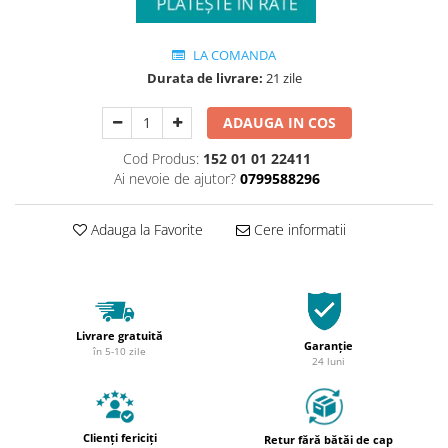
LA COMANDA
Durata de livrare:
21 zile
ADAUGA IN COS
Cod Produs:
152 01 01 22411
Ai nevoie de ajutor?
0799588296
Adauga la Favorite
Cere informatii
Livrare gratuită
Garanție
în 5-10 zile
24 luni
Clienți fericiți
Retur fără bătăi de cap