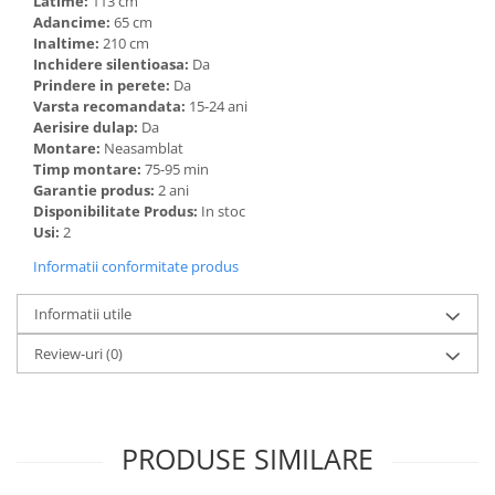
Latime:
113 cm
Adancime:
65 cm
Inaltime:
210 cm
Inchidere silentioasa:
Da
Prindere in perete:
Da
Varsta recomandata:
15-24 ani
Aerisire dulap:
Da
Montare:
Neasamblat
Timp montare:
75-95 min
Garantie produs:
2 ani
Disponibilitate Produs:
In stoc
Usi:
2
Informatii conformitate produs
Informatii utile
Review-uri
(0)
PRODUSE SIMILARE