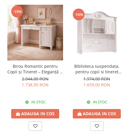
-15%
-16%
Birou Romantic pentru
Biblioteca suspendata,
Copii și Tineret – Eleganță și
pentru copii si tineret
Funcționalitate, 117x62x75
Colectia Romantic,
2.044,00 RON
1.974,00 RON
cm
117x37x119 cm
1.738,00 RON
1.659,00 RON
IN STOC
IN STOC
ADAUGA IN COS
ADAUGA IN COS