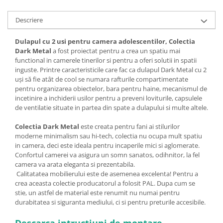
Descriere
Dulapul cu 2 usi pentru camera adolescentilor, Colectia
Dark Metal
a fost proiectat pentru a crea un spatiu mai
functional in camerele tinerilor si pentru a oferi solutii in spatii
inguste. Printre caracteristicile care fac ca dulapul Dark Metal cu 2
uși să fie atât de cool se numara rafturile compartimentate
pentru organizarea obiectelor, bara pentru haine, mecanismul de
incetinire a inchiderii usilor pentru a preveni loviturile, capsulele
de ventilatie situate in partea din spate a dulapului si multe altele.
Colectia Dark Metal
este creata pentru fani ai stilurilor
moderne minimalism sau hi-tech, colectia nu ocupa mult spatiu
in camera, deci este ideala pentru incaperile mici si aglomerate.
Confortul camerei va asigura un somn sanatos, odihnitor, la fel
camera va arata eleganta si prezentabila.
Calitatatea mobilierului este de asemenea excelenta! Pentru a
crea aceasta colectie producatorul a folosit PAL. Dupa cum se
stie, un astfel de material este renumit nu numai pentru
durabitatea si siguranta mediului, ci si pentru preturile accesibile.
Descarca intructiuni de montare