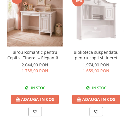
-16%
Birou Romantic pentru
Biblioteca suspendata,
Copii și Tineret – Eleganță și
pentru copii si tineret
Funcționalitate, 117x62x75
Colectia Romantic,
2.044,00 RON
1.974,00 RON
cm
117x37x119 cm
1.738,00 RON
1.659,00 RON
IN STOC
IN STOC
ADAUGA IN COS
ADAUGA IN COS