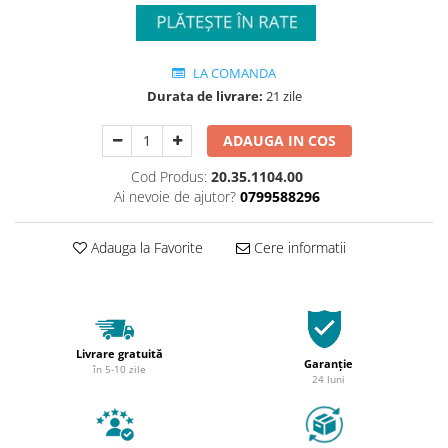
LA COMANDA
Durata de livrare:
21 zile
ADAUGA IN COS
Cod Produs:
20.35.1104.00
Ai nevoie de ajutor?
0799588296
Adauga la Favorite
Cere informatii
Livrare gratuită
Garanție
în 5-10 zile
24 luni