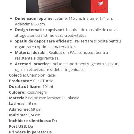
Dimensiuni optime
: Latime: 115 cm, Inaltime: 174 cm,
Adancime: 68 cm.
Design tematic captivant
: Inspirat de masinile de curse,
atrage atentia si stimuleaza creativitatea.
Spatiu de depozitare eficient
: Trei sertare si polite pentru
organizarea optima a materialelor.
Material durabil
: Realizat din PAL, cunoscut pentru
rezistenta si siguranta sa.
Accesorii practice
: Include suport pentru geanta si pixuri,
oglinzi retrovizoare si detalii ingenioase.
Colectia:
Champion Racer
Producator:
Cilek Turcia
Durata utilizare:
10 ani
Culoare:
Rosu/negru
Material:
Pal 16 mm laminat E1, plastic
Latime:
116 cm
Adancime:
69 cm
Inaltime:
174 cm
Inchidere silentioasa:
Da
Port USB:
Da
Prindere in perete:
Da